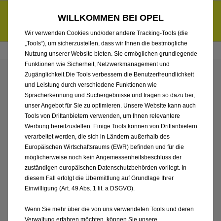
Händlerbereich von Autohaus Böttche GmbH
Entdecke unsere Elektroangebote und sichere dir zudem bis zu
WILLKOMMEN BEI OPEL
6.000 € staatliche Förderungsprämie für E-Autos und Plug-in-
d
Hybride.
Mehr erfahren >>
Wir verwenden Cookies und/oder andere Tracking-Tools (die
„Tools“), um sicherzustellen, dass wir Ihnen die bestmögliche
Nutzung unserer Website bieten. Sie ermöglichen grundlegende
Funktionen wie Sicherheit, Netzwerkmanagement und
Zugänglichkeit.Die Tools verbessern die Benutzerfreundlichkeit
ENTDECKEN SIE ALLE
und Leistung durch verschiedene Funktionen wie
Spracherkennung und Suchergebnisse und tragen so dazu bei,
ASTRA MIT DIESEL
unser Angebot für Sie zu optimieren. Unsere Website kann auch
Tools von Drittanbietern verwenden, um Ihnen relevantere
Werbung bereitzustellen. Einige Tools können von Drittanbietern
ANTRIEB VON
verarbeitet werden, die sich in Ländern außerhalb des
Europäischen Wirtschaftsraums (EWR) befinden und für die
AUTOHAUS BÖTTCHE
möglicherweise noch kein Angemessenheitsbeschluss der
zuständigen europäischen Datenschutzbehörden vorliegt. In
GMBH
diesem Fall erfolgt die Übermittlung auf Grundlage Ihrer
Einwilligung (Art. 49 Abs. 1 lit. a DSGVO).
Wenn Sie mehr über die von uns verwendeten Tools und deren
Verwaltung erfahren möchten, können Sie unsere