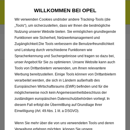
Entdecke unsere Elektroangebote und sichere dir zudem bis zu
WILLKOMMEN BEI OPEL
6.000 € staatliche Förderungsprämie für E-Autos und Plug-in-
d
Hybride.
Mehr erfahren >>
Wir verwenden Cookies und/oder andere Tracking-Tools (die
„Tools“), um sicherzustellen, dass wir Ihnen die bestmögliche
Händlerbereich von Autohaus Böttche GmbH
Nutzung unserer Website bieten. Sie ermöglichen grundlegende
Funktionen wie Sicherheit, Netzwerkmanagement und
Zugänglichkeit.Die Tools verbessern die Benutzerfreundlichkeit
und Leistung durch verschiedene Funktionen wie
Spracherkennung und Suchergebnisse und tragen so dazu bei,
unser Angebot für Sie zu optimieren. Unsere Website kann auch
Tools von Drittanbietern verwenden, um Ihnen relevantere
ENTDECKEN SIE ALLE
Werbung bereitzustellen. Einige Tools können von Drittanbietern
verarbeitet werden, die sich in Ländern außerhalb des
ASTRA ELECTRIC MIT
Europäischen Wirtschaftsraums (EWR) befinden und für die
möglicherweise noch kein Angemessenheitsbeschluss der
ELEKTRO ANTRIEB VON
zuständigen europäischen Datenschutzbehörden vorliegt. In
diesem Fall erfolgt die Übermittlung auf Grundlage Ihrer
Einwilligung (Art. 49 Abs. 1 lit. a DSGVO).
AUTOHAUS BÖTTCHE
Wenn Sie mehr über die von uns verwendeten Tools und deren
Verwaltung erfahren möchten, können Sie unsere