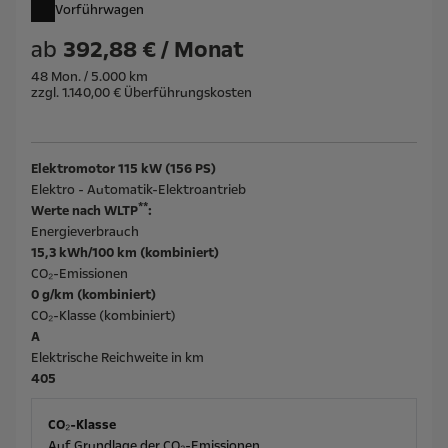
Vorführwagen
ab
392,88 € / Monat
48 Mon. / 5.000 km
zzgl. 1.140,00 € Überführungskosten
Elektromotor 115 kW (156 PS)
Elektro - Automatik-Elektroantrieb
**
Werte nach WLTP
:
Energieverbrauch
15,3 kWh/100 km (kombiniert)
CO₂-Emissionen
0 g/km (kombiniert)
CO₂-Klasse (kombiniert)
A
Elektrische Reichweite in km
405
CO₂-Klasse
Auf Grundlage der CO₂-Emissionen