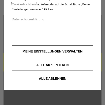
GMBH
Cookie‑Richtlinie
aufrufen oder auf die Schaltfläche „Meine
Einstellungen verwalten“ klicken.
Datenschutzerklärung
MEINE EINSTELLUNGEN VERWALTEN
UM DIESE GOOGLE MAPS-KARTE ANZUZEIGEN,
AKZEPTIEREN SIE BITTE DIE FÜR
ALLE AKZEPTIEREN
MARKETING/WERBUNG RELEVANTEN-COOKIES.
ALLE ABLEHNEN