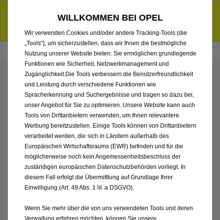
Händlerbereich von Autohaus Böttche GmbH
Entdecke unsere Elektroangebote und sichere dir zudem bis zu
WILLKOMMEN BEI OPEL
6.000 € staatliche Förderungsprämie für E-Autos und Plug-in-
d
Hybride.
Mehr erfahren >>
Wir verwenden Cookies und/oder andere Tracking-Tools (die
„Tools“), um sicherzustellen, dass wir Ihnen die bestmögliche
Nutzung unserer Website bieten. Sie ermöglichen grundlegende
Funktionen wie Sicherheit, Netzwerkmanagement und
Zugänglichkeit.Die Tools verbessern die Benutzerfreundlichkeit
ENTDECKEN SIE ALLE
und Leistung durch verschiedene Funktionen wie
Spracherkennung und Suchergebnisse und tragen so dazu bei,
ASTRA SPORTS TOURER
unser Angebot für Sie zu optimieren. Unsere Website kann auch
Tools von Drittanbietern verwenden, um Ihnen relevantere
Werbung bereitzustellen. Einige Tools können von Drittanbietern
HYBRID NEUWAGEN
verarbeitet werden, die sich in Ländern außerhalb des
Europäischen Wirtschaftsraums (EWR) befinden und für die
VON AUTOHAUS
möglicherweise noch kein Angemessenheitsbeschluss der
zuständigen europäischen Datenschutzbehörden vorliegt. In
BÖTTCHE GMBH
diesem Fall erfolgt die Übermittlung auf Grundlage Ihrer
Einwilligung (Art. 49 Abs. 1 lit. a DSGVO).
Wenn Sie mehr über die von uns verwendeten Tools und deren
Verwaltung erfahren möchten, können Sie unsere