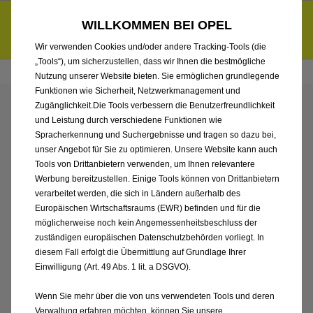
Händlerbereich von Autohaus Böttche GmbH
Entdecke unsere Elektroangebote und sichere dir zudem bis zu
WILLKOMMEN BEI OPEL
6.000 € staatliche Förderungsprämie für E-Autos und Plug-in-
d
Hybride.
Mehr erfahren >>
Wir verwenden Cookies und/oder andere Tracking-Tools (die
„Tools“), um sicherzustellen, dass wir Ihnen die bestmögliche
Nutzung unserer Website bieten. Sie ermöglichen grundlegende
Funktionen wie Sicherheit, Netzwerkmanagement und
Zugänglichkeit.Die Tools verbessern die Benutzerfreundlichkeit
ENTDECKEN SIE ALLE
und Leistung durch verschiedene Funktionen wie
Spracherkennung und Suchergebnisse und tragen so dazu bei,
CORSA NEUWAGEN
unser Angebot für Sie zu optimieren. Unsere Website kann auch
Tools von Drittanbietern verwenden, um Ihnen relevantere
Werbung bereitzustellen. Einige Tools können von Drittanbietern
VON AUTOHAUS
verarbeitet werden, die sich in Ländern außerhalb des
Europäischen Wirtschaftsraums (EWR) befinden und für die
BÖTTCHE GMBH
möglicherweise noch kein Angemessenheitsbeschluss der
zuständigen europäischen Datenschutzbehörden vorliegt. In
diesem Fall erfolgt die Übermittlung auf Grundlage Ihrer
Einwilligung (Art. 49 Abs. 1 lit. a DSGVO).
Wenn Sie mehr über die von uns verwendeten Tools und deren
Verwaltung erfahren möchten, können Sie unsere