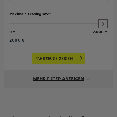
Maximale Leasingrate?
0 €
2.000 €
2000
€
FAHRZEUGE ZEIGEN
MEHR FILTER ANZEIGEN
Suchergebnisse