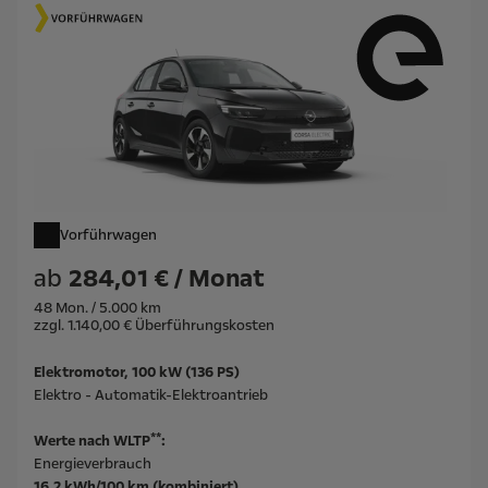
Vorführwagen
ab
284,01 € / Monat
48 Mon. / 5.000 km
zzgl. 1.140,00 € Überführungskosten
Elektromotor, 100 kW (136 PS)
Elektro - Automatik-Elektroantrieb
**
Werte nach WLTP
:
Energieverbrauch
16,2 kWh/100 km (kombiniert)