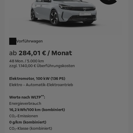
Vorführwagen
ab
284,01 € / Monat
48 Mon. / 5.000 km
zzgl. 1.140,00 € Überführungskosten
Elektromotor, 100 kW (136 PS)
Elektro - Automatik-Elektroantrieb
**
Werte nach WLTP
:
Energieverbrauch
16,2 kWh/100 km (kombiniert)
CO₂-Emissionen
0 g/km (kombiniert)
CO₂-Klasse (kombiniert)