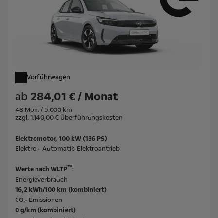
Vorführwagen
ab
284,01 € / Monat
48 Mon. / 5.000 km
zzgl. 1.140,00 € Überführungskosten
Elektromotor, 100 kW (136 PS)
Elektro - Automatik-Elektroantrieb
**
Werte nach WLTP
:
Energieverbrauch
16,2 kWh/100 km (kombiniert)
CO₂-Emissionen
0 g/km (kombiniert)