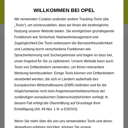
Händlerbereich von Autohaus Böttche GmbH
Entdecke unsere Elektroangebote und sichere dir zudem bis zu
WILLKOMMEN BEI OPEL
6.000 € staatliche Förderungsprämie für E-Autos und Plug-in-
d
Hybride.
Mehr erfahren >>
Wir verwenden Cookies und/oder andere Tracking-Tools (die
„Tools“), um sicherzustellen, dass wir Ihnen die bestmögliche
Nutzung unserer Website bieten. Sie ermöglichen grundlegende
Funktionen wie Sicherheit, Netzwerkmanagement und
Zugänglichkeit.Die Tools verbessern die Benutzerfreundlichkeit
ENTDECKEN SIE ALLE
und Leistung durch verschiedene Funktionen wie
Spracherkennung und Suchergebnisse und tragen so dazu bei,
CORSA ELECTRIC
unser Angebot für Sie zu optimieren. Unsere Website kann auch
Tools von Drittanbietern verwenden, um Ihnen relevantere
Werbung bereitzustellen. Einige Tools können von Drittanbietern
VORFÜHRWAGEN VON
verarbeitet werden, die sich in Ländern außerhalb des
Europäischen Wirtschaftsraums (EWR) befinden und für die
AUTOHAUS BÖTTCHE
möglicherweise noch kein Angemessenheitsbeschluss der
zuständigen europäischen Datenschutzbehörden vorliegt. In
GMBH
diesem Fall erfolgt die Übermittlung auf Grundlage Ihrer
Einwilligung (Art. 49 Abs. 1 lit. a DSGVO).
Wenn Sie mehr über die von uns verwendeten Tools und deren
Verwaltung erfahren möchten, können Sie unsere