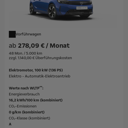
Vorführwagen
ab
278,09 € / Monat
48 Mon. / 5.000 km
zzgl. 1.140,00 € Überführungskosten
Elektromotor, 100 kW (136 PS)
Elektro - Automatik-Elektroantrieb
**
Werte nach WLTP
:
Energieverbrauch
16,2 kWh/100 km (kombiniert)
CO₂-Emissionen
0 g/km (kombiniert)
CO₂-Klasse (kombiniert)
A