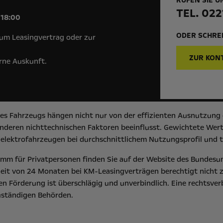
RUFEN SIE U
!
TEL. 022
 18:00
ODER SCHREI
um Leasingvertrag oder zur
ZUR KON
erne Auskunft.
s Fahrzeugs hängen nicht nur von der effizienten Ausnutzung d
deren nichttechnischen Faktoren beeinflusst. Gewichtete Werte
elektrofahrzeugen bei durchschnittlichem Nutzungsprofil und t
m für Privatpersonen finden Sie auf der Website des
Bundesu
eit von 24 Monaten bei KM-Leasingverträgen berechtigt nicht 
n Förderung ist überschlägig und unverbindlich. Eine rechtsver
zuständigen Behörden.