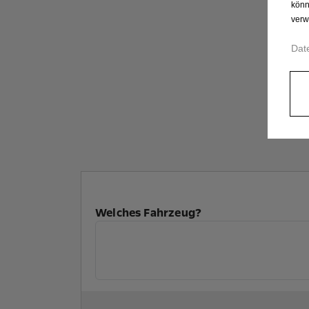
könn
verw
Dat
Welches Fahrzeug?