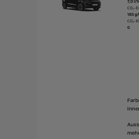
7,0 l/
CO₂-E
183 g
CO₂-Kl
G
Farb
Inne
Auss
mehr 