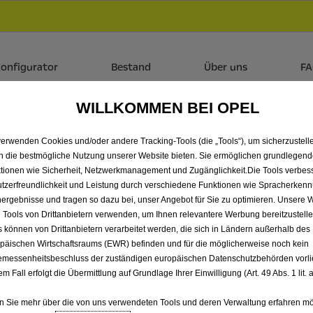
Händlerbereich von Autohaus Böttche GmbH
 dir zudem bis zu 6.000 € staatliche Förderungsprämie für E-
onfigurator
Bestand
Über uns
F
WILLKOMMEN BEI OPEL
LLE VIVARO VORFÜHRWA
verwenden Cookies und/oder andere Tracking-Tools (die „Tools“), um sicherzustelle
BÖTTCHE GMBH
n die bestmögliche Nutzung unserer Website bieten. Sie ermöglichen grundlegen
tionen wie Sicherheit, Netzwerkmanagement und Zugänglichkeit.Die Tools verbes
tzerfreundlichkeit und Leistung durch verschiedene Funktionen wie Spracherken
ergebnisse und tragen so dazu bei, unser Angebot für Sie zu optimieren. Unsere 
 Tools von Drittanbietern verwenden, um Ihnen relevantere Werbung bereitzustelle
s können von Drittanbietern verarbeitet werden, die sich in Ländern außerhalb des
päischen Wirtschaftsraums (EWR) befinden und für die möglicherweise noch kein
messenheitsbeschluss der zuständigen europäischen Datenschutzbehörden vorlie
em Fall erfolgt die Übermittlung auf Grundlage Ihrer Einwilligung (Art. 49 Abs. 1 lit
 Sie mehr über die von uns verwendeten Tools und deren Verwaltung erfahren mö