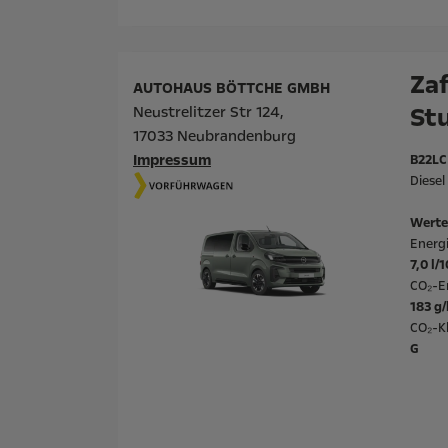
Zaf
AUTOHAUS BÖTTCHE GMBH
St
Neustrelitzer Str 124,
17033 Neubrandenburg
Impressum
B22LC
Diese
Werte
Energ
7,0 l/
CO₂-E
183 g
CO₂-Kl
G