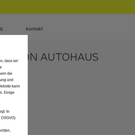
d
Autos und Plug-in-Hybride.
Mehr erfahren >>
AQ
Kontakt
GEN VON AUTOHAUS
n, dass wir
de
sern die
nung und
Website kann
n. Einige
gt. In
. a DSGVO).
chten,