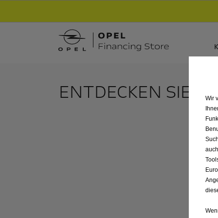
Entdecke unsere Elektroangebote und sichere
K
ENTDECKEN SIE A
Wir 
Ihne
Funk
Benu
Such
auch
Tool
Euro
Ange
dies
Wenn