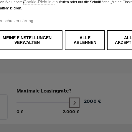
Cookie‑Richtlinie
en Sie unsere
aufrufen oder auf die Schaltfläche „Meine Einst
alten“ klicken.
enschutzerklärung
MEINE EINSTELLUNGEN
ALLE
AL
VERWALTEN
ABLEHNEN
AKZEPT
Maximale Leasingrate?
2000
€
0 €
2.000 €