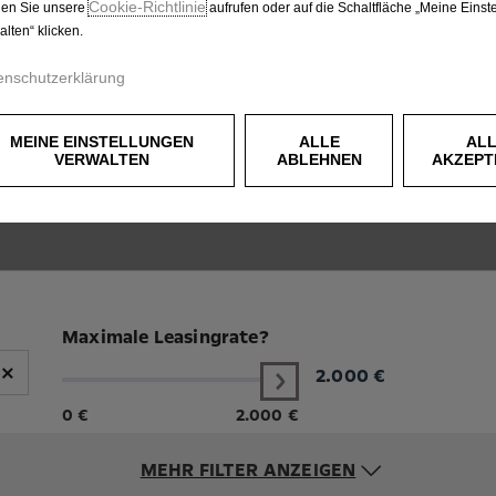
Cookie‑Richtlinie
en Sie unsere
aufrufen oder auf die Schaltfläche „Meine Einst
alten“ klicken.
 ANZUZEIGEN, AKZEPTIEREN SIE BITTE DIE FÜR MARKETING/
enschutzerklärung
MEINE EINSTELLUNGEN
ALLE
AL
VERWALTEN
ABLEHNEN
AKZEPT
Maximale Leasingrate?
×
2.000
€
0 €
2.000 €
MEHR FILTER ANZEIGEN