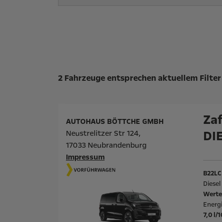
Suchergebnisse
2 Fahrzeuge entsprechen aktuellem Filter
Zaf
AUTOHAUS BÖTTCHE GMBH
DI
Neustrelitzer Str 124,
17033 Neubrandenburg
Impressum
B22LC
Diese
Werte
Energ
7,0 l/