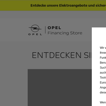
Entdecke unsere Elektroangebote und sichere
K
Wir 
ENTDECKEN SIE 
Ihne
Funk
Benu
Such
auch
Tool
Euro
Ange
dies
Wenn