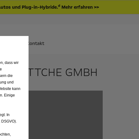
d
Autos und Plug-in-Hybride.
Mehr erfahren >>
AQ
Kontakt
n, dass wir
US BÖTTCHE GMBH
de
sern die
nung und
Website kann
n. Einige
gt. In
. a DSGVO).
chten,