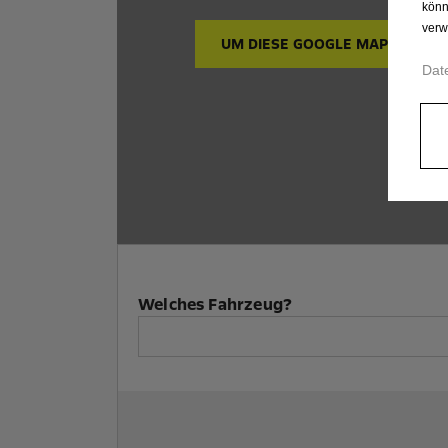
könn
verw
UM DIESE GOOGLE MAPS-KARTE
Dat
Welches Fahrzeug?