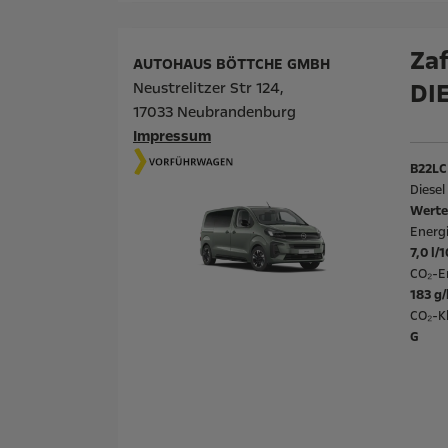
Zaf
AUTOHAUS BÖTTCHE GMBH
DI
Neustrelitzer Str 124,
17033 Neubrandenburg
Impressum
B22LC
Diese
Werte
Energ
7,0 l/
CO₂-E
183 g
CO₂-Kl
G