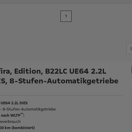
1
ira, Edition, B22LC UE64 2.2L
ES, 8-Stufen-Automatikgetriebe
 UE64 2.2L DIES
l - 8-Stufen-Automatikgetriebe
**
 nach WLTP
:
ieverbrauch
100 km (kombiniert)