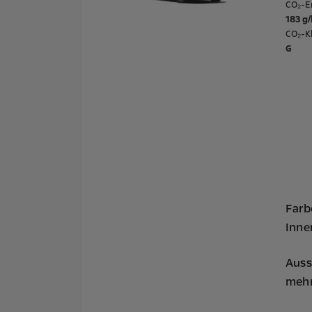
CO₂-E
183 g
CO₂-Kl
G
Farb
Inne
Auss
mehr 