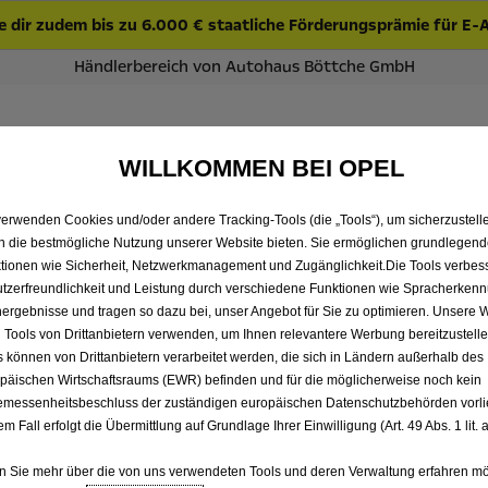
 dir zudem bis zu 6.000 € staatliche Förderungsprämie für E-
Händlerbereich von Autohaus Böttche GmbH
onfigurator
Bestand
Über uns
F
WILLKOMMEN BEI OPEL
verwenden Cookies und/oder andere Tracking-Tools (die „Tools“), um sicherzustelle
ALLE VIVARO VON AUTOHA
n die bestmögliche Nutzung unserer Website bieten. Sie ermöglichen grundlegen
tionen wie Sicherheit, Netzwerkmanagement und Zugänglichkeit.Die Tools verbes
tzerfreundlichkeit und Leistung durch verschiedene Funktionen wie Spracherken
ergebnisse und tragen so dazu bei, unser Angebot für Sie zu optimieren. Unsere 
 Tools von Drittanbietern verwenden, um Ihnen relevantere Werbung bereitzustelle
s können von Drittanbietern verarbeitet werden, die sich in Ländern außerhalb des
päischen Wirtschaftsraums (EWR) befinden und für die möglicherweise noch kein
messenheitsbeschluss der zuständigen europäischen Datenschutzbehörden vorlie
em Fall erfolgt die Übermittlung auf Grundlage Ihrer Einwilligung (Art. 49 Abs. 1 lit
 Sie mehr über die von uns verwendeten Tools und deren Verwaltung erfahren mö