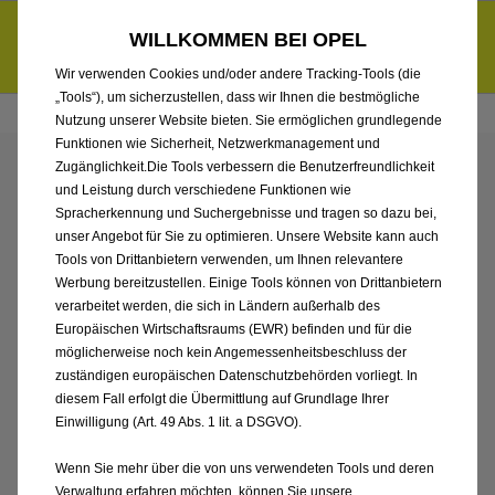
Händlerbereich von AMS Burgenland GmbH
Entdecke unsere Elektroangebote und sichere dir zudem bis zu
WILLKOMMEN BEI OPEL
6.000 € staatliche Förderungsprämie für E-Autos und Plug-in-
d
Hybride.
Mehr erfahren >>
Wir verwenden Cookies und/oder andere Tracking-Tools (die
„Tools“), um sicherzustellen, dass wir Ihnen die bestmögliche
Nutzung unserer Website bieten. Sie ermöglichen grundlegende
Funktionen wie Sicherheit, Netzwerkmanagement und
Zugänglichkeit.Die Tools verbessern die Benutzerfreundlichkeit
ENTDECKEN SIE ALLE
und Leistung durch verschiedene Funktionen wie
Spracherkennung und Suchergebnisse und tragen so dazu bei,
CORSA VON AMS
unser Angebot für Sie zu optimieren. Unsere Website kann auch
Tools von Drittanbietern verwenden, um Ihnen relevantere
Werbung bereitzustellen. Einige Tools können von Drittanbietern
BURGENLAND GMBH
verarbeitet werden, die sich in Ländern außerhalb des
Europäischen Wirtschaftsraums (EWR) befinden und für die
möglicherweise noch kein Angemessenheitsbeschluss der
zuständigen europäischen Datenschutzbehörden vorliegt. In
diesem Fall erfolgt die Übermittlung auf Grundlage Ihrer
Einwilligung (Art. 49 Abs. 1 lit. a DSGVO).
Wenn Sie mehr über die von uns verwendeten Tools und deren
Verwaltung erfahren möchten, können Sie unsere