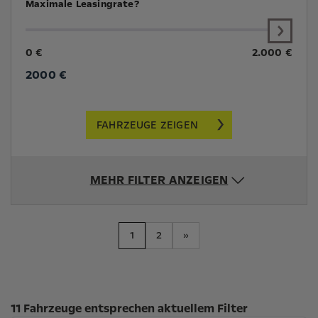
Maximale Leasingrate?
0 €
2.000 €
2000
€
FAHRZEUGE ZEIGEN
MEHR FILTER ANZEIGEN
1
2
»
Suchergebnisse
11 Fahrzeuge entsprechen aktuellem Filter