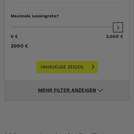
Maximale Leasingrate?
0 €
2.000 €
2000
€
FAHRZEUGE ZEIGEN
MEHR FILTER ANZEIGEN
Suchergebnisse