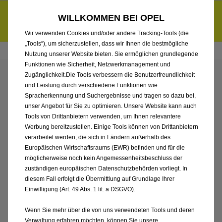
Händlerbereich von AMS Burgenland GmbH
Entdecke unsere Elektroangebote und sichere dir zudem bis zu
WILLKOMMEN BEI OPEL
6.000 € staatliche Förderungsprämie für E-Autos und Plug-in-
d
Hybride.
Mehr erfahren >>
Wir verwenden Cookies und/oder andere Tracking-Tools (die
„Tools“), um sicherzustellen, dass wir Ihnen die bestmögliche
Nutzung unserer Website bieten. Sie ermöglichen grundlegende
Funktionen wie Sicherheit, Netzwerkmanagement und
Zugänglichkeit.Die Tools verbessern die Benutzerfreundlichkeit
ENTDECKEN SIE ALLE
und Leistung durch verschiedene Funktionen wie
Spracherkennung und Suchergebnisse und tragen so dazu bei,
ASTRA SPORTS TOURER
unser Angebot für Sie zu optimieren. Unsere Website kann auch
Tools von Drittanbietern verwenden, um Ihnen relevantere
Werbung bereitzustellen. Einige Tools können von Drittanbietern
HYBRID
verarbeitet werden, die sich in Ländern außerhalb des
Europäischen Wirtschaftsraums (EWR) befinden und für die
VORFÜHRWAGEN VON
möglicherweise noch kein Angemessenheitsbeschluss der
zuständigen europäischen Datenschutzbehörden vorliegt. In
AMS BURGENLAND
diesem Fall erfolgt die Übermittlung auf Grundlage Ihrer
Einwilligung (Art. 49 Abs. 1 lit. a DSGVO).
GMBH
Wenn Sie mehr über die von uns verwendeten Tools und deren
Verwaltung erfahren möchten, können Sie unsere