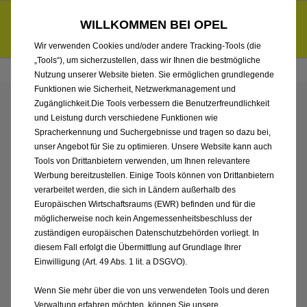
Händlerbereich von AMS Burgenland GmbH
Entdecke unsere Elektroangebote und sichere dir zudem bis zu
WILLKOMMEN BEI OPEL
6.000 € staatliche Förderungsprämie für E-Autos und Plug-in-
d
Hybride.
Mehr erfahren >>
Wir verwenden Cookies und/oder andere Tracking-Tools (die
„Tools“), um sicherzustellen, dass wir Ihnen die bestmögliche
Nutzung unserer Website bieten. Sie ermöglichen grundlegende
Funktionen wie Sicherheit, Netzwerkmanagement und
Zugänglichkeit.Die Tools verbessern die Benutzerfreundlichkeit
ENTDECKEN SIE ALLE
und Leistung durch verschiedene Funktionen wie
Spracherkennung und Suchergebnisse und tragen so dazu bei,
MOKKA
unser Angebot für Sie zu optimieren. Unsere Website kann auch
Tools von Drittanbietern verwenden, um Ihnen relevantere
Werbung bereitzustellen. Einige Tools können von Drittanbietern
VORFÜHRWAGEN VON
verarbeitet werden, die sich in Ländern außerhalb des
Europäischen Wirtschaftsraums (EWR) befinden und für die
AMS BURGENLAND
möglicherweise noch kein Angemessenheitsbeschluss der
zuständigen europäischen Datenschutzbehörden vorliegt. In
GMBH
diesem Fall erfolgt die Übermittlung auf Grundlage Ihrer
Einwilligung (Art. 49 Abs. 1 lit. a DSGVO).
Wenn Sie mehr über die von uns verwendeten Tools und deren
Verwaltung erfahren möchten, können Sie unsere