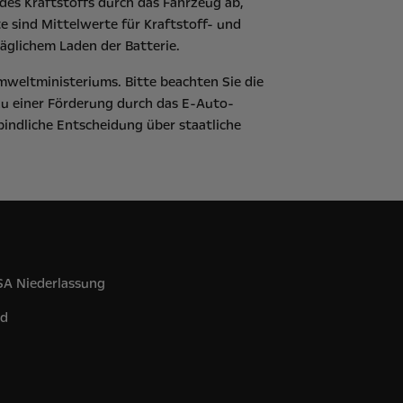
es Kraftstoffs durch das Fahrzeug ab,
 sind Mittelwerte für Kraftstoff- und
äglichem Laden der Batterie.
mweltministeriums
. Bitte beachten Sie die
zu einer Förderung durch das E-Auto-
bindliche Entscheidung über staatliche
 SA Niederlassung
nd