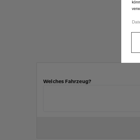
könn
verw
Dat
Welches Fahrzeug?