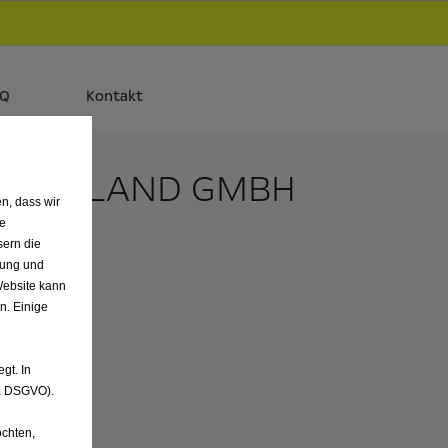
d
Autos und Plug-in-Hybride.
Mehr erfahren >>
AQ
Kontakt
URGENLAND GMBH
n, dass wir
de
sern die
nung und
Website kann
n. Einige
gt. In
. a DSGVO).
chten,