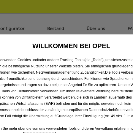
Händlerbereich von AMS Burgenland GmbH
 dir zudem bis zu 6.000 € staatliche Förderungsprämie für E-
onfigurator
Bestand
Über uns
F
WILLKOMMEN BEI OPEL
 ALLE VIVARO VON AMS B
verwenden Cookies und/oder andere Tracking-Tools (die „Tools“), um sicherzustelle
n die bestmögliche Nutzung unserer Website bieten. Sie ermöglichen grundlegen
tionen wie Sicherheit, Netzwerkmanagement und Zugänglichkeit.Die Tools verbes
tzerfreundlichkeit und Leistung durch verschiedene Funktionen wie Spracherken
ergebnisse und tragen so dazu bei, unser Angebot für Sie zu optimieren. Unsere 
 Tools von Drittanbietern verwenden, um Ihnen relevantere Werbung bereitzustelle
s können von Drittanbietern verarbeitet werden, die sich in Ländern außerhalb des
päischen Wirtschaftsraums (EWR) befinden und für die möglicherweise noch kein
messenheitsbeschluss der zuständigen europäischen Datenschutzbehörden vorlie
em Fall erfolgt die Übermittlung auf Grundlage Ihrer Einwilligung (Art. 49 Abs. 1 lit
 Sie mehr über die von uns verwendeten Tools und deren Verwaltung erfahren mö