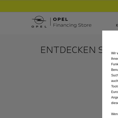
Entdecke unsere Elektroangebote und sichere
K
ENTDECKEN SIE
Wir 
Ihne
Funk
Benu
Such
auch
Tool
Euro
Ange
dies
Wenn