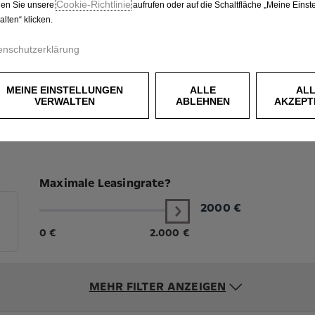
Cookie‑Richtlinie
en Sie unsere
aufrufen oder auf die Schaltfläche „Meine Einst
alten“ klicken.
enschutzerklärung
MEINE EINSTELLUNGEN
ALLE
AL
VERWALTEN
ABLEHNEN
AKZEPT
Maximale Leasingrate?
2000
€
0 €
2.000 €
MEHR FILTER ANZEIGEN