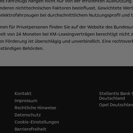
s Fahrzeugs hängen nicht nur von der effizienten Ausnutzung d
deren nichttechnischen Faktoren beeinflusst. Gewichtete Werte
elektrofahrzeugen bei durchschnittlichem Nutzungsprofil und t
m für Privatpersonen finden Sie auf der Website des
Bundesu
eit von 24 Monaten bei KM-Leasingverträgen berechtigt nicht 
n Förderung ist überschlägig und unverbindlich. Eine rechtsver
zuständigen Behörden.
Kontakt
Stellantis Bank
Deutschland
Impressum
Opel‎ Deutschla
Rechtliche Hinweise
Datenschutz
Cookie-Einstellungen
Barrierefreiheit