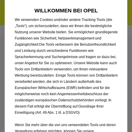
Händlerbereich von AMZ Ingolstadt GmbH
Entdecke unsere Elektroangebote und sichere dir zudem bis zu
WILLKOMMEN BEI OPEL
6.000 € staatliche Förderungsprämie für E-Autos und Plug-in-
d
Hybride.
Mehr erfahren >>
Wir verwenden Cookies und/oder andere Tracking-Tools (die
„Tools“), um sicherzustellen, dass wir Ihnen die bestmögliche
Nutzung unserer Website bieten. Sie ermöglichen grundlegende
Funktionen wie Sicherheit, Netzwerkmanagement und
Zugänglichkeit.Die Tools verbessern die Benutzerfreundlichkeit
ENTDECKEN SIE ALLE
und Leistung durch verschiedene Funktionen wie
Spracherkennung und Suchergebnisse und tragen so dazu bei,
ASTRA ELECTRIC VON
unser Angebot für Sie zu optimieren. Unsere Website kann auch
Tools von Drittanbietern verwenden, um Ihnen relevantere
Werbung bereitzustellen. Einige Tools können von Drittanbietern
AMZ INGOLSTADT
verarbeitet werden, die sich in Ländern außerhalb des
Europäischen Wirtschaftsraums (EWR) befinden und für die
GMBH
möglicherweise noch kein Angemessenheitsbeschluss der
zuständigen europäischen Datenschutzbehörden vorliegt. In
diesem Fall erfolgt die Übermittlung auf Grundlage Ihrer
Einwilligung (Art. 49 Abs. 1 lit. a DSGVO).
Wenn Sie mehr über die von uns verwendeten Tools und deren
Verwaltung erfahren möchten, können Sie unsere