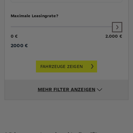
Maximale Leasingrate?
0 €
2.000 €
2000
€
FAHRZEUGE ZEIGEN
MEHR FILTER ANZEIGEN
Suchergebnisse