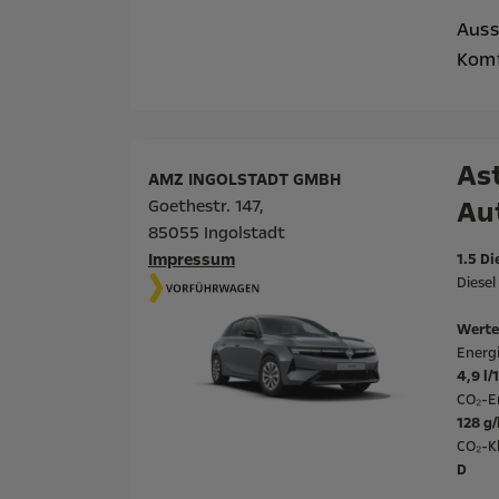
Auss
Komf
Ast
AMZ INGOLSTADT GMBH
Au
Goethestr. 147,
85055 Ingolstadt
Impressum
1.5 Di
Diese
Werte
Energ
4,9 l
CO₂-E
128 g
CO₂-Kl
D