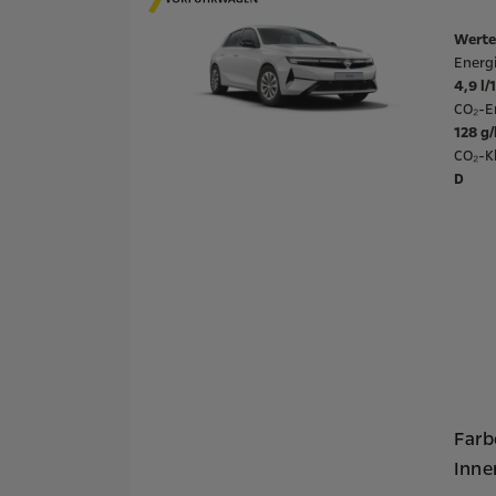
Werte
Energ
4,9 l
CO₂-E
128 g
CO₂-Kl
D
Farb
Inn