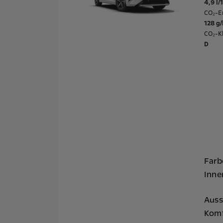
4,9 l
CO₂-E
128 g
CO₂-Kl
D
Farb
Inn
Auss
Komf