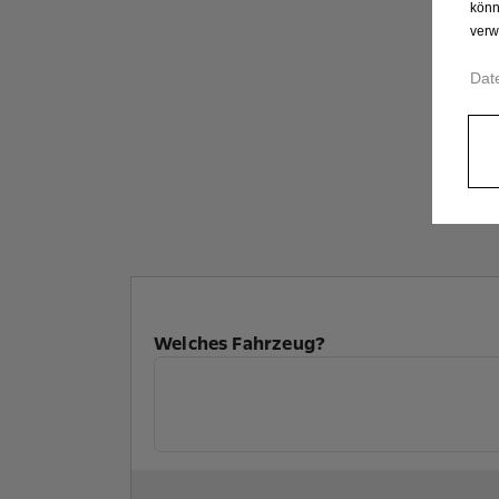
könn
verw
Dat
Welches Fahrzeug?