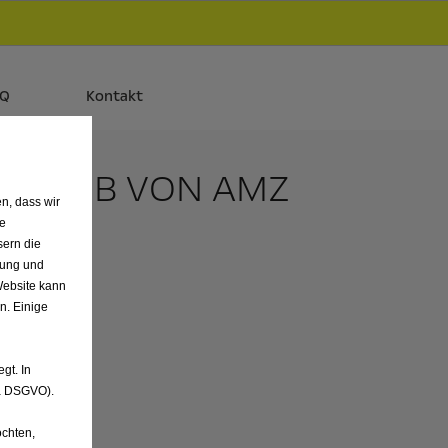
d
Autos und Plug-in-Hybride.
Mehr erfahren >>
AQ
Kontakt
ANTRIEB VON AMZ
n, dass wir
de
sern die
nung und
Website kann
n. Einige
gt. In
. a DSGVO).
chten,