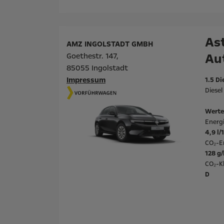
Ast
AMZ INGOLSTADT GMBH
Au
Goethestr. 147,
85055 Ingolstadt
Impressum
1.5 Di
Diese
Werte
Energ
4,9 l
CO₂-E
128 g
CO₂-Kl
D