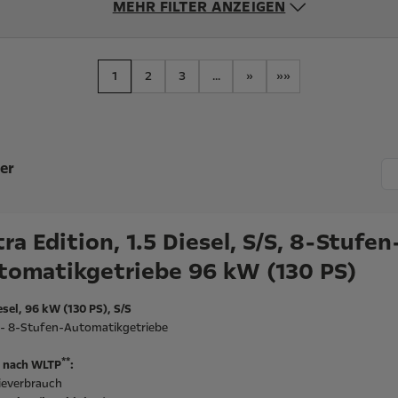
MEHR FILTER ANZEIGEN
1
2
3
...
»
»»
er
ra Edition, 1.5 Diesel, S/S, 8-Stufen
tomatikgetriebe 96 kW (130 PS)
esel, 96 kW (130 PS), S/S
l - 8-Stufen-Automatikgetriebe
**
 nach WLTP
:
ieverbrauch