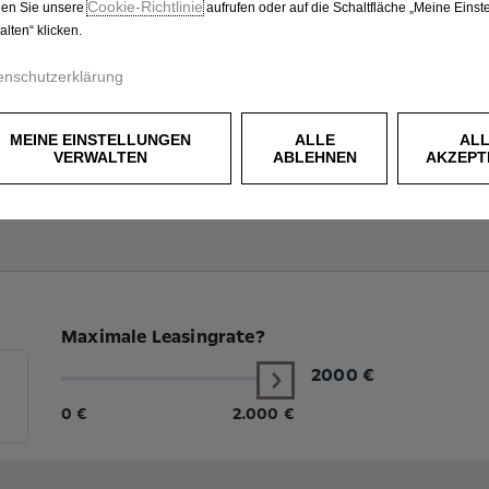
Cookie‑Richtlinie
en Sie unsere
aufrufen oder auf die Schaltfläche „Meine Einst
alten“ klicken.
enschutzerklärung
MEINE EINSTELLUNGEN
ALLE
AL
VERWALTEN
ABLEHNEN
AKZEPT
Maximale Leasingrate?
2000
€
0 €
2.000 €