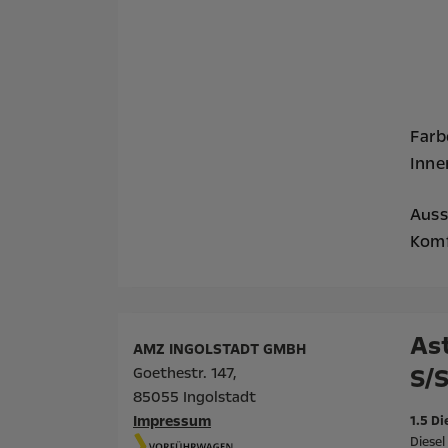
Farb
Inn
Auss
Komf
Ast
AMZ INGOLSTADT GMBH
S/
Goethestr. 147,
85055 Ingolstadt
Impressum
1.5 Di
Diese