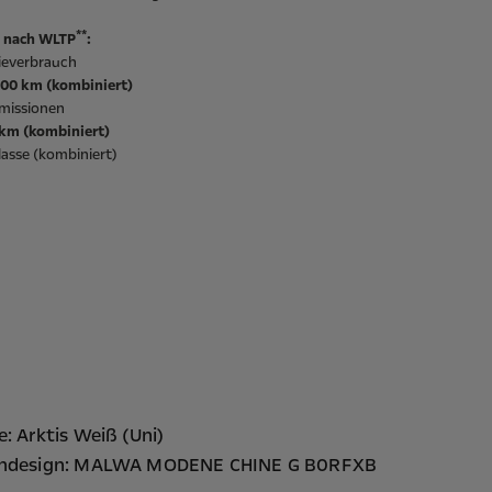
**
 nach WLTP
:
ieverbrauch
/100 km (kombiniert)
missionen
/km (kombiniert)
asse (kombiniert)
e: Arktis Weiß (Uni)
endesign: MALWA MODENE CHINE G B0RFXB