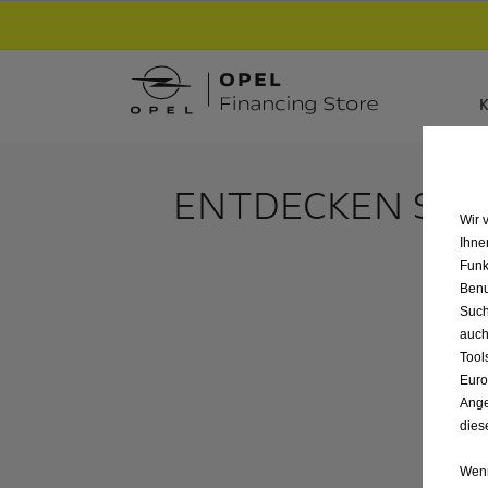
Entdecke unsere Elektroangebote und sichere
K
ENTDECKEN SIE 
Wir 
Ihne
Funk
Benu
Such
auch
Tool
Euro
Ange
dies
Wenn