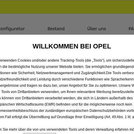
Händlerbereich von AMZ Ingolstadt GmbH
 dir zudem bis zu 6.000 € staatliche Förderungsprämie für E-
onfigurator
Bestand
Über uns
F
WILLKOMMEN BEI OPEL
ALLE ASTRA MIT DIESEL 
verwenden Cookies und/oder andere Tracking-Tools (die „Tools“), um sicherzustelle
INGOLSTADT GMBH
n die bestmögliche Nutzung unserer Website bieten. Sie ermöglichen grundlegen
tionen wie Sicherheit, Netzwerkmanagement und Zugänglichkeit.Die Tools verbes
tzerfreundlichkeit und Leistung durch verschiedene Funktionen wie Spracherken
ergebnisse und tragen so dazu bei, unser Angebot für Sie zu optimieren. Unsere 
 Tools von Drittanbietern verwenden, um Ihnen relevantere Werbung bereitzustelle
s können von Drittanbietern verarbeitet werden, die sich in Ländern außerhalb des
päischen Wirtschaftsraums (EWR) befinden und für die möglicherweise noch kein
messenheitsbeschluss der zuständigen europäischen Datenschutzbehörden vorlie
em Fall erfolgt die Übermittlung auf Grundlage Ihrer Einwilligung (Art. 49 Abs. 1 lit
 Sie mehr über die von uns verwendeten Tools und deren Verwaltung erfahren mö