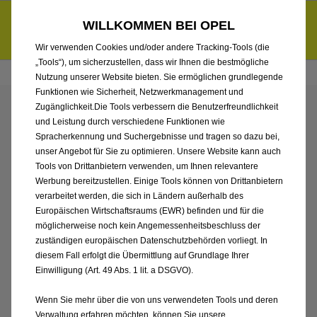
Händlerbereich von AMZ Ingolstadt GmbH
Entdecke unsere Elektroangebote und sichere dir zudem bis zu
WILLKOMMEN BEI OPEL
6.000 € staatliche Förderungsprämie für E-Autos und Plug-in-
d
Hybride.
Mehr erfahren >>
Wir verwenden Cookies und/oder andere Tracking-Tools (die
„Tools“), um sicherzustellen, dass wir Ihnen die bestmögliche
Nutzung unserer Website bieten. Sie ermöglichen grundlegende
Funktionen wie Sicherheit, Netzwerkmanagement und
Zugänglichkeit.Die Tools verbessern die Benutzerfreundlichkeit
ENTDECKEN SIE ALLE
und Leistung durch verschiedene Funktionen wie
Spracherkennung und Suchergebnisse und tragen so dazu bei,
CORSA NEUWAGEN MIT
unser Angebot für Sie zu optimieren. Unsere Website kann auch
Tools von Drittanbietern verwenden, um Ihnen relevantere
Werbung bereitzustellen. Einige Tools können von Drittanbietern
BENZIN / MILD-HYBRID
verarbeitet werden, die sich in Ländern außerhalb des
Europäischen Wirtschaftsraums (EWR) befinden und für die
ANTRIEB VON AMZ
möglicherweise noch kein Angemessenheitsbeschluss der
zuständigen europäischen Datenschutzbehörden vorliegt. In
INGOLSTADT GMBH
diesem Fall erfolgt die Übermittlung auf Grundlage Ihrer
Einwilligung (Art. 49 Abs. 1 lit. a DSGVO).
Wenn Sie mehr über die von uns verwendeten Tools und deren
Verwaltung erfahren möchten, können Sie unsere