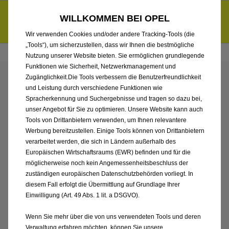
Händlerbereich von AMZ Ingolstadt GmbH
Entdecke unsere Elektroangebote und sichere dir zudem bis zu
WILLKOMMEN BEI OPEL
6.000 € staatliche Förderungsprämie für E-Autos und Plug-in-
d
Hybride.
Mehr erfahren >>
Wir verwenden Cookies und/oder andere Tracking-Tools (die
„Tools“), um sicherzustellen, dass wir Ihnen die bestmögliche
Nutzung unserer Website bieten. Sie ermöglichen grundlegende
Funktionen wie Sicherheit, Netzwerkmanagement und
Zugänglichkeit.Die Tools verbessern die Benutzerfreundlichkeit
ENTDECKEN SIE ALLE
und Leistung durch verschiedene Funktionen wie
Spracherkennung und Suchergebnisse und tragen so dazu bei,
GRANDLAND
unser Angebot für Sie zu optimieren. Unsere Website kann auch
Tools von Drittanbietern verwenden, um Ihnen relevantere
Werbung bereitzustellen. Einige Tools können von Drittanbietern
VORFÜHRWAGEN MIT
verarbeitet werden, die sich in Ländern außerhalb des
Europäischen Wirtschaftsraums (EWR) befinden und für die
BENZIN / MILD-HYBRID
möglicherweise noch kein Angemessenheitsbeschluss der
zuständigen europäischen Datenschutzbehörden vorliegt. In
ANTRIEB VON AMZ
diesem Fall erfolgt die Übermittlung auf Grundlage Ihrer
Einwilligung (Art. 49 Abs. 1 lit. a DSGVO).
INGOLSTADT GMBH
Wenn Sie mehr über die von uns verwendeten Tools und deren
Verwaltung erfahren möchten, können Sie unsere