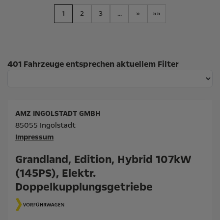
1
2
3
...
»
»»
Suchergebnisse
401 Fahrzeuge entsprechen aktuellem Filter
AMZ INGOLSTADT GMBH
85055 Ingolstadt
Impressum
Grandland, Edition, Hybrid 107kW
(145PS), Elektr.
Doppelkupplungsgetriebe