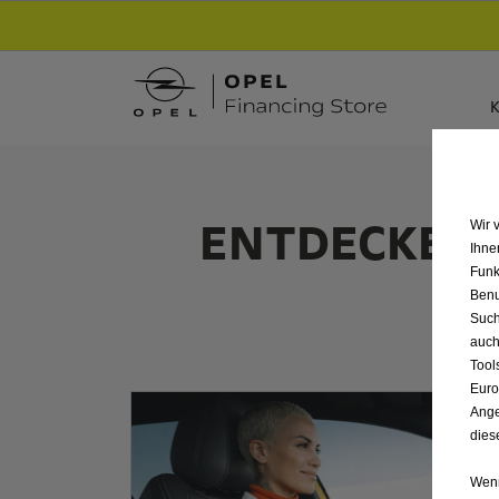
Entdecke unsere Elektroangebote und sichere
K
ENTDECKEN 
Wir 
Ihne
S
Funk
Benu
Such
auch
Tool
Euro
Ange
dies
Wenn