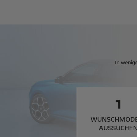
In wenig
1
WUNSCH­MOD
AUSSUCHE