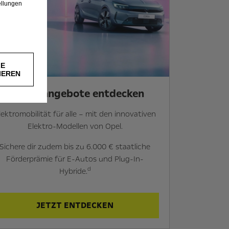
ellungen
LE
IEREN
Elektroangebote entdecken
lektromobilität für alle – mit den innovativen
Elektro-Modellen von Opel.
Sichere dir zudem bis zu 6.000 € staatliche
Förderprämie für E-Autos und Plug-In-
d
Hybride.
JETZT ENTDECKEN