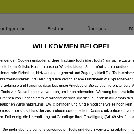
Händlerbereich von Autohaus Zossen GmbH
 dir zudem bis zu 6.000 € staatliche Förderungsprämie für E-
onfigurator
Bestand
Über uns
F
WILLKOMMEN BEI OPEL
SIE JETZT UNSERE 
verwenden Cookies und/oder andere Tracking-Tools (die „Tools“), um sicherzustelle
n die bestmögliche Nutzung unserer Website bieten. Sie ermöglichen grundlegen
TEIGEN SIE GLEICH E
tionen wie Sicherheit, Netzwerkmanagement und Zugänglichkeit.Die Tools verbes
tzerfreundlichkeit und Leistung durch verschiedene Funktionen wie Spracherken
ergebnisse und tragen so dazu bei, unser Angebot für Sie zu optimieren. Unsere 
 Tools von Drittanbietern verwenden, um Ihnen relevantere Werbung bereitzustelle
s können von Drittanbietern verarbeitet werden, die sich in Ländern außerhalb des
päischen Wirtschaftsraums (EWR) befinden und für die möglicherweise noch kein
messenheitsbeschluss der zuständigen europäischen Datenschutzbehörden vorlie
em Fall erfolgt die Übermittlung auf Grundlage Ihrer Einwilligung (Art. 49 Abs. 1 lit
 Sie mehr über die von uns verwendeten Tools und deren Verwaltung erfahren mö