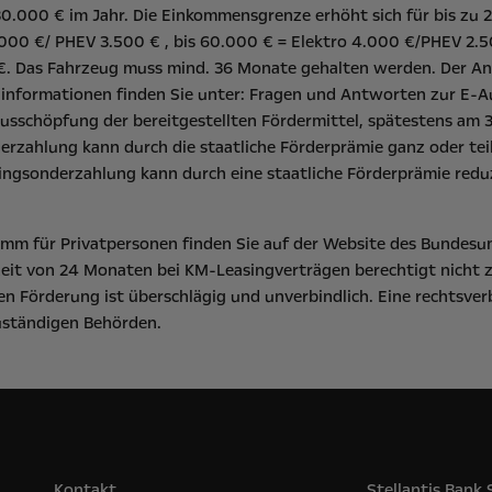
.000 € im Jahr. Die Einkommensgrenze erhöht sich für bis zu 2
000 €/ PHEV 3.500 € , bis 60.000 € = Elektro 4.000 €/PHEV 2.5
 €. Das Fahrzeug muss mind. 36 Monate gehalten werden. Der Ant
linformationen finden Sie unter:
Fragen und Antworten zur E-A
usschöpfung der bereitgestellten Fördermittel, spätestens am 3
derzahlung kann durch die staatliche Förderprämie ganz oder t
singsonderzahlung kann durch eine staatliche Förderprämie reduz
m für Privatpersonen finden Sie auf der Website des
Bundesu
eit von 24 Monaten bei KM-Leasingverträgen berechtigt nicht 
n Förderung ist überschlägig und unverbindlich. Eine rechtsver
zuständigen Behörden.
Kontakt
Stellantis Bank