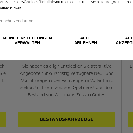
Cookie‑Richtlinie
en Sie unsere
aufrufen oder auf die Schaltfläche „Meine Einst
alten“ klicken.
enschutzerklärung
MEINE EINSTELLUNGEN
ALLE
AL
VERWALTEN
ABLEHNEN
AKZEPT
n
Verfügbare Fahrzeuge sichern
ach
Sie haben es eilig? Entdecken Sie attraktive
E
Sie
Angebote für kurzfristig verfügbare Neu- und
H.
Vorführwagen oder Fahrzeuge im Vorlauf mit
verkürzter Lierferzeit von Opel direkt aus dem
Bestand von Autohaus Zossen GmbH.
BESTANDSFAHRZEUGE