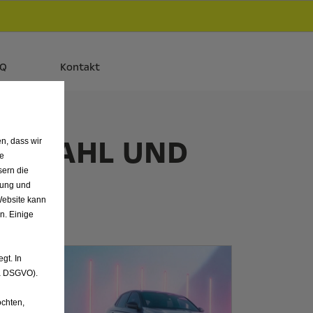
d
Autos und Plug-in-Hybride.
Mehr erfahren >>
AQ
Kontakt
AUSWAHL UND
n, dass wir
de
IN
sern die
nung und
Website kann
n. Einige
gt. In
. a DSGVO).
chten,