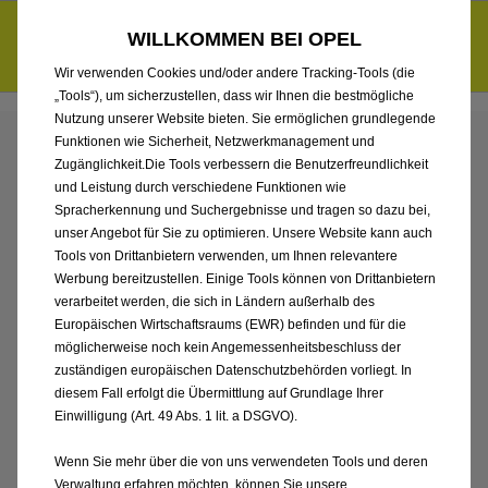
Entdecke unsere Elektroangebote und sichere dir zudem bis zu
WILLKOMMEN BEI OPEL
6.000 € staatliche Förderungsprämie für E-Autos und Plug-in-
d
Hybride.
Mehr erfahren >>
Wir verwenden Cookies und/oder andere Tracking-Tools (die
„Tools“), um sicherzustellen, dass wir Ihnen die bestmögliche
Nutzung unserer Website bieten. Sie ermöglichen grundlegende
Funktionen wie Sicherheit, Netzwerkmanagement und
ENTDECKEN SIE ALLE
Zugänglichkeit.Die Tools verbessern die Benutzerfreundlichkeit
und Leistung durch verschiedene Funktionen wie
ANGEBOTE IN DASSOW
Spracherkennung und Suchergebnisse und tragen so dazu bei,
unser Angebot für Sie zu optimieren. Unsere Website kann auch
Tools von Drittanbietern verwenden, um Ihnen relevantere
Werbung bereitzustellen. Einige Tools können von Drittanbietern
verarbeitet werden, die sich in Ländern außerhalb des
Europäischen Wirtschaftsraums (EWR) befinden und für die
möglicherweise noch kein Angemessenheitsbeschluss der
zuständigen europäischen Datenschutzbehörden vorliegt. In
diesem Fall erfolgt die Übermittlung auf Grundlage Ihrer
Einwilligung (Art. 49 Abs. 1 lit. a DSGVO).
Wenn Sie mehr über die von uns verwendeten Tools und deren
Verwaltung erfahren möchten, können Sie unsere