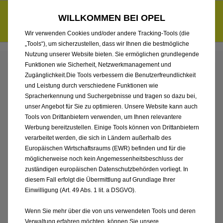
Entdecke unsere Elektroangebote und sichere dir zudem bis zu
WILLKOMMEN BEI OPEL
6.000 € staatliche Förderungsprämie für E-Autos und Plug-in-
d
Hybride.
Mehr erfahren >>
Wir verwenden Cookies und/oder andere Tracking-Tools (die
„Tools“), um sicherzustellen, dass wir Ihnen die bestmögliche
Nutzung unserer Website bieten. Sie ermöglichen grundlegende
Funktionen wie Sicherheit, Netzwerkmanagement und
Zugänglichkeit.Die Tools verbessern die Benutzerfreundlichkeit
und Leistung durch verschiedene Funktionen wie
Spracherkennung und Suchergebnisse und tragen so dazu bei,
unser Angebot für Sie zu optimieren. Unsere Website kann auch
Tools von Drittanbietern verwenden, um Ihnen relevantere
Werbung bereitzustellen. Einige Tools können von Drittanbietern
verarbeitet werden, die sich in Ländern außerhalb des
Europäischen Wirtschaftsraums (EWR) befinden und für die
möglicherweise noch kein Angemessenheitsbeschluss der
zuständigen europäischen Datenschutzbehörden vorliegt. In
diesem Fall erfolgt die Übermittlung auf Grundlage Ihrer
Einwilligung (Art. 49 Abs. 1 lit. a DSGVO).
Wenn Sie mehr über die von uns verwendeten Tools und deren
Verwaltung erfahren möchten, können Sie unsere