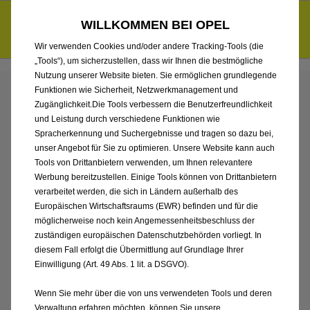
Entdecke unsere Elektroangebote und sichere dir zudem bis zu
WILLKOMMEN BEI OPEL
6.000 € staatliche Förderungsprämie für E-Autos und Plug-in-
d
Hybride.
Mehr erfahren >>
Wir verwenden Cookies und/oder andere Tracking-Tools (die
„Tools“), um sicherzustellen, dass wir Ihnen die bestmögliche
Nutzung unserer Website bieten. Sie ermöglichen grundlegende
Funktionen wie Sicherheit, Netzwerkmanagement und
ENTDECKEN SIE ALLE
Zugänglichkeit.Die Tools verbessern die Benutzerfreundlichkeit
und Leistung durch verschiedene Funktionen wie
GRANDLAND
Spracherkennung und Suchergebnisse und tragen so dazu bei,
unser Angebot für Sie zu optimieren. Unsere Website kann auch
Tools von Drittanbietern verwenden, um Ihnen relevantere
VORFÜHRWAGEN MIT
Werbung bereitzustellen. Einige Tools können von Drittanbietern
verarbeitet werden, die sich in Ländern außerhalb des
ELEKTRO ANTRIEB
Europäischen Wirtschaftsraums (EWR) befinden und für die
möglicherweise noch kein Angemessenheitsbeschluss der
zuständigen europäischen Datenschutzbehörden vorliegt. In
diesem Fall erfolgt die Übermittlung auf Grundlage Ihrer
Einwilligung (Art. 49 Abs. 1 lit. a DSGVO).
Wenn Sie mehr über die von uns verwendeten Tools und deren
Verwaltung erfahren möchten, können Sie unsere