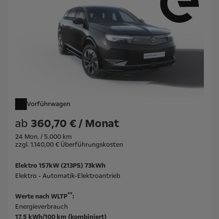
Vorführwagen
ab
360,70 € / Monat
24 Mon. / 5.000 km
zzgl. 1.140,00 € Überführungskosten
Elektro 157kW (213PS) 73kWh
Elektro - Automatik-Elektroantrieb
**
Werte nach WLTP
:
Energieverbrauch
17,5 kWh/100 km (kombiniert)