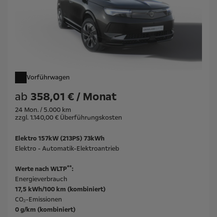
Vorführwagen
ab
358,01 € / Monat
24 Mon. / 5.000 km
zzgl. 1.140,00 € Überführungskosten
Elektro 157kW (213PS) 73kWh
Elektro - Automatik-Elektroantrieb
**
Werte nach WLTP
:
Energieverbrauch
17,5 kWh/100 km (kombiniert)
CO₂-Emissionen
0 g/km (kombiniert)