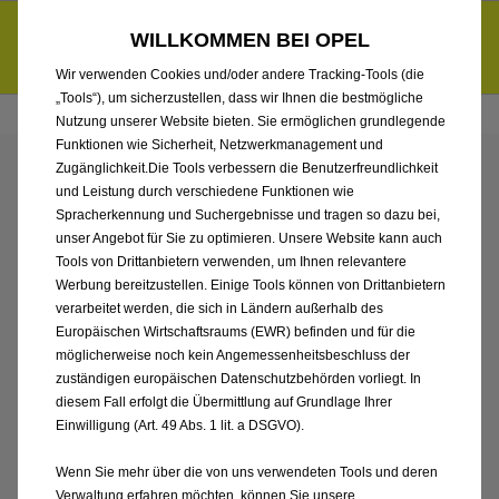
Händlerbereich von Autohaus Cordes GmbH & Co. KG
Entdecke unsere Elektroangebote und sichere dir zudem bis zu
WILLKOMMEN BEI OPEL
6.000 € staatliche Förderungsprämie für E-Autos und Plug-in-
d
Hybride.
Mehr erfahren >>
Wir verwenden Cookies und/oder andere Tracking-Tools (die
„Tools“), um sicherzustellen, dass wir Ihnen die bestmögliche
Nutzung unserer Website bieten. Sie ermöglichen grundlegende
Funktionen wie Sicherheit, Netzwerkmanagement und
Zugänglichkeit.Die Tools verbessern die Benutzerfreundlichkeit
ENTDECKEN SIE ALLE
und Leistung durch verschiedene Funktionen wie
Spracherkennung und Suchergebnisse und tragen so dazu bei,
ASTRA SPORTS TOURER
unser Angebot für Sie zu optimieren. Unsere Website kann auch
Tools von Drittanbietern verwenden, um Ihnen relevantere
Werbung bereitzustellen. Einige Tools können von Drittanbietern
ELECTRIC MIT ELEKTRO
verarbeitet werden, die sich in Ländern außerhalb des
Europäischen Wirtschaftsraums (EWR) befinden und für die
ANTRIEB VON
möglicherweise noch kein Angemessenheitsbeschluss der
zuständigen europäischen Datenschutzbehörden vorliegt. In
AUTOHAUS CORDES
diesem Fall erfolgt die Übermittlung auf Grundlage Ihrer
Einwilligung (Art. 49 Abs. 1 lit. a DSGVO).
GMBH & CO. KG
Wenn Sie mehr über die von uns verwendeten Tools und deren
Verwaltung erfahren möchten, können Sie unsere