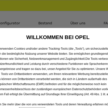
Händlerbereich von Autohaus Cordes GmbH & Co. KG
 dir zudem bis zu 6.000 € staatliche Förderungsprämie für E-
onfigurator
Bestand
Über uns
F
WILLKOMMEN BEI OPEL
LLE ASTRA SPORTS TOU
verwenden Cookies und/oder andere Tracking-Tools (die „Tools“), um sicherzustelle
OHAUS CORDES GMBH & CO
n die bestmögliche Nutzung unserer Website bieten. Sie ermöglichen grundlegen
tionen wie Sicherheit, Netzwerkmanagement und Zugänglichkeit.Die Tools verbes
tzerfreundlichkeit und Leistung durch verschiedene Funktionen wie Spracherken
ergebnisse und tragen so dazu bei, unser Angebot für Sie zu optimieren. Unsere 
 Tools von Drittanbietern verwenden, um Ihnen relevantere Werbung bereitzustelle
s können von Drittanbietern verarbeitet werden, die sich in Ländern außerhalb des
päischen Wirtschaftsraums (EWR) befinden und für die möglicherweise noch kein
messenheitsbeschluss der zuständigen europäischen Datenschutzbehörden vorlie
em Fall erfolgt die Übermittlung auf Grundlage Ihrer Einwilligung (Art. 49 Abs. 1 lit
 Sie mehr über die von uns verwendeten Tools und deren Verwaltung erfahren mö