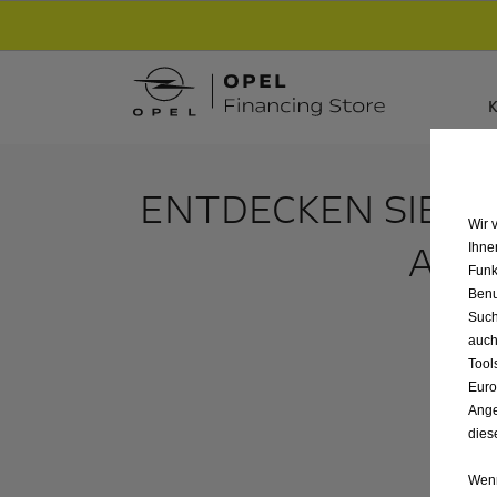
Entdecke unsere Elektroangebote und sichere
K
ENTDECKEN SIE A
Wir 
AUT
Ihne
Funk
Benu
Such
auch
Tool
Euro
Ange
dies
Wenn