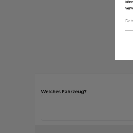
könn
verw
Dat
Welches Fahrzeug?