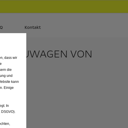
d
Autos und Plug-in-Hybride.
Mehr erfahren >>
AQ
Kontakt
RER NEUWAGEN VON
n, dass wir
. KG
de
sern die
nung und
Website kann
n. Einige
gt. In
. a DSGVO).
chten,