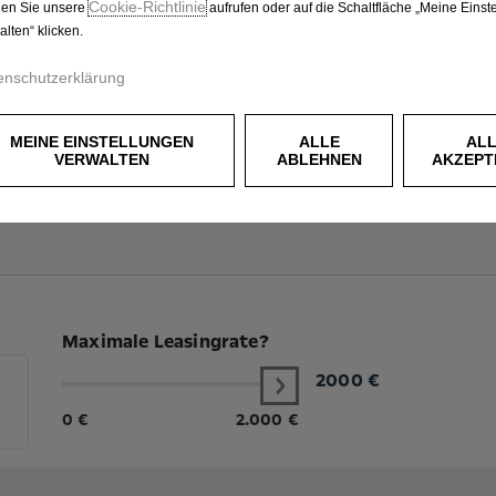
Cookie‑Richtlinie
en Sie unsere
aufrufen oder auf die Schaltfläche „Meine Einst
alten“ klicken.
enschutzerklärung
MEINE EINSTELLUNGEN
ALLE
AL
VERWALTEN
ABLEHNEN
AKZEPT
Maximale Leasingrate?
2000
€
0 €
2.000 €