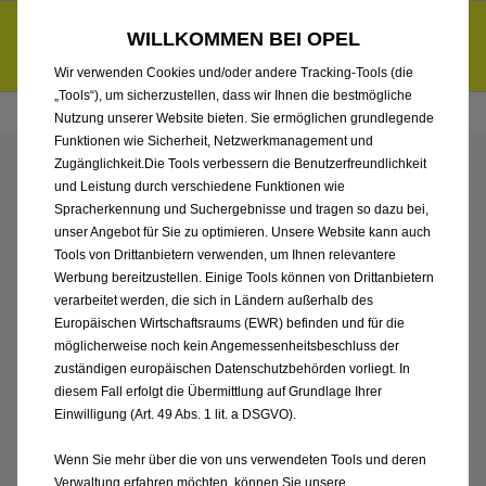
Händlerbereich von Autohaus Cordes GmbH & Co. KG
Entdecke unsere Elektroangebote und sichere dir zudem bis zu
WILLKOMMEN BEI OPEL
6.000 € staatliche Förderungsprämie für E-Autos und Plug-in-
d
Hybride.
Mehr erfahren >>
Wir verwenden Cookies und/oder andere Tracking-Tools (die
„Tools“), um sicherzustellen, dass wir Ihnen die bestmögliche
Nutzung unserer Website bieten. Sie ermöglichen grundlegende
Funktionen wie Sicherheit, Netzwerkmanagement und
Zugänglichkeit.Die Tools verbessern die Benutzerfreundlichkeit
ENTDECKEN SIE ALLE
und Leistung durch verschiedene Funktionen wie
Spracherkennung und Suchergebnisse und tragen so dazu bei,
CORSA NEUWAGEN
unser Angebot für Sie zu optimieren. Unsere Website kann auch
Tools von Drittanbietern verwenden, um Ihnen relevantere
Werbung bereitzustellen. Einige Tools können von Drittanbietern
VON AUTOHAUS
verarbeitet werden, die sich in Ländern außerhalb des
Europäischen Wirtschaftsraums (EWR) befinden und für die
CORDES GMBH & CO. KG
möglicherweise noch kein Angemessenheitsbeschluss der
zuständigen europäischen Datenschutzbehörden vorliegt. In
diesem Fall erfolgt die Übermittlung auf Grundlage Ihrer
Einwilligung (Art. 49 Abs. 1 lit. a DSGVO).
Wenn Sie mehr über die von uns verwendeten Tools und deren
Verwaltung erfahren möchten, können Sie unsere