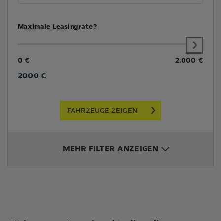
Maximale Leasingrate?
0 €
2.000 €
2000
€
FAHRZEUGE ZEIGEN
MEHR FILTER ANZEIGEN
Suchergebnisse