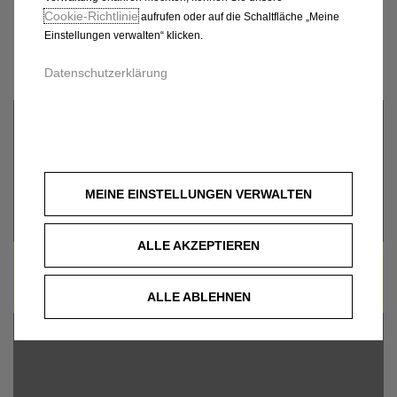
GMBH & CO. KG,
Cookie‑Richtlinie
aufrufen oder auf die Schaltfläche „Meine
EPPENDORF
Einstellungen verwalten“ klicken.
Datenschutzerklärung
MEINE EINSTELLUNGEN VERWALTEN
ALLE AKZEPTIEREN
UM DIESE GOOGLE MAPS-KARTE ANZUZEIGEN,
AKZEPTIEREN SIE BITTE DIE FÜR
MARKETING/WERBUNG RELEVANTEN-COOKIES.
ALLE ABLEHNEN