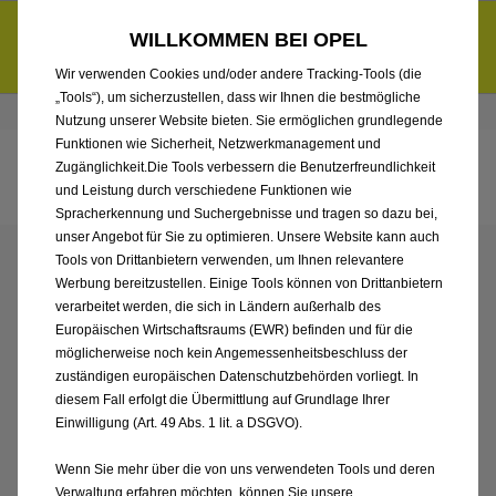
Entdecke unsere Elektroangebote und sichere dir zudem bis zu
WILLKOMMEN BEI OPEL
6.000 € staatliche Förderungsprämie für E-Autos und Plug-in-
d
Hybride.
Mehr erfahren >>
Wir verwenden Cookies und/oder andere Tracking-Tools (die
„Tools“), um sicherzustellen, dass wir Ihnen die bestmögliche
Händlerbereich von Ernst Dello GmbH & Co. KG, Eppendorf
Nutzung unserer Website bieten. Sie ermöglichen grundlegende
Funktionen wie Sicherheit, Netzwerkmanagement und
Zugänglichkeit.Die Tools verbessern die Benutzerfreundlichkeit
und Leistung durch verschiedene Funktionen wie
Spracherkennung und Suchergebnisse und tragen so dazu bei,
unser Angebot für Sie zu optimieren. Unsere Website kann auch
Tools von Drittanbietern verwenden, um Ihnen relevantere
ENTDECKEN SIE ALLE
Werbung bereitzustellen. Einige Tools können von Drittanbietern
verarbeitet werden, die sich in Ländern außerhalb des
ASTRA MIT BENZIN /
Europäischen Wirtschaftsraums (EWR) befinden und für die
möglicherweise noch kein Angemessenheitsbeschluss der
MILD-HYBRID ANTRIEB
zuständigen europäischen Datenschutzbehörden vorliegt. In
diesem Fall erfolgt die Übermittlung auf Grundlage Ihrer
Einwilligung (Art. 49 Abs. 1 lit. a DSGVO).
VON ERNST DELLO
Wenn Sie mehr über die von uns verwendeten Tools und deren
Verwaltung erfahren möchten, können Sie unsere