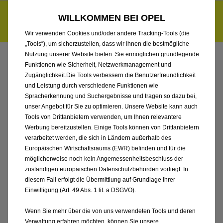
Händlerbereich von Ernst Dello GmbH & Co. KG, Eppendorf
Entdecke unsere Elektroangebote und sichere dir zudem bis zu
WILLKOMMEN BEI OPEL
6.000 € staatliche Förderungsprämie für E-Autos und Plug-in-
d
Hybride.
Mehr erfahren >>
Wir verwenden Cookies und/oder andere Tracking-Tools (die
„Tools“), um sicherzustellen, dass wir Ihnen die bestmögliche
Nutzung unserer Website bieten. Sie ermöglichen grundlegende
Funktionen wie Sicherheit, Netzwerkmanagement und
Zugänglichkeit.Die Tools verbessern die Benutzerfreundlichkeit
ENTDECKEN SIE ALLE
und Leistung durch verschiedene Funktionen wie
Spracherkennung und Suchergebnisse und tragen so dazu bei,
ASTRA NEUWAGEN MIT
unser Angebot für Sie zu optimieren. Unsere Website kann auch
Tools von Drittanbietern verwenden, um Ihnen relevantere
Werbung bereitzustellen. Einige Tools können von Drittanbietern
BENZIN / MILD-HYBRID
verarbeitet werden, die sich in Ländern außerhalb des
Europäischen Wirtschaftsraums (EWR) befinden und für die
ANTRIEB VON ERNST
möglicherweise noch kein Angemessenheitsbeschluss der
zuständigen europäischen Datenschutzbehörden vorliegt. In
DELLO GMBH & CO. KG,
diesem Fall erfolgt die Übermittlung auf Grundlage Ihrer
Einwilligung (Art. 49 Abs. 1 lit. a DSGVO).
EPPENDORF
Wenn Sie mehr über die von uns verwendeten Tools und deren
Verwaltung erfahren möchten, können Sie unsere