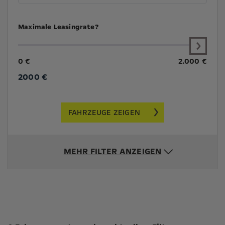
Maximale Leasingrate?
0 €
2.000 €
2000
€
FAHRZEUGE ZEIGEN
MEHR FILTER ANZEIGEN
Suchergebnisse