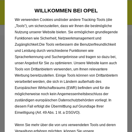
Händlerbereich von Franke Automobile GmbH & Co. KG
Entdecke unsere Elektroangebote und sichere dir zudem bis zu
WILLKOMMEN BEI OPEL
6.000 € staatliche Förderungsprämie für E-Autos und Plug-in-
d
Hybride.
Mehr erfahren >>
Wir verwenden Cookies und/oder andere Tracking-Tools (die
„Tools“), um sicherzustellen, dass wir Ihnen die bestmögliche
Nutzung unserer Website bieten. Sie ermöglichen grundlegende
Funktionen wie Sicherheit, Netzwerkmanagement und
Zugänglichkeit.Die Tools verbessern die Benutzerfreundlichkeit
ENTDECKEN SIE ALLE
und Leistung durch verschiedene Funktionen wie
Spracherkennung und Suchergebnisse und tragen so dazu bei,
CORSA ELECTRIC VON
unser Angebot für Sie zu optimieren. Unsere Website kann auch
Tools von Drittanbietern verwenden, um Ihnen relevantere
Werbung bereitzustellen. Einige Tools können von Drittanbietern
FRANKE AUTOMOBILE
verarbeitet werden, die sich in Ländern außerhalb des
Europäischen Wirtschaftsraums (EWR) befinden und für die
GMBH & CO. KG
möglicherweise noch kein Angemessenheitsbeschluss der
zuständigen europäischen Datenschutzbehörden vorliegt. In
diesem Fall erfolgt die Übermittlung auf Grundlage Ihrer
Einwilligung (Art. 49 Abs. 1 lit. a DSGVO).
Wenn Sie mehr über die von uns verwendeten Tools und deren
Verwaltung erfahren möchten, können Sie unsere