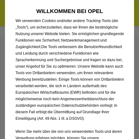
Händlerbereich von Franke Automobile GmbH & Co. KG
Entdecke unsere Elektroangebote und sichere dir zudem bis zu
WILLKOMMEN BEI OPEL
6.000 € staatliche Förderungsprämie für E-Autos und Plug-in-
d
Hybride.
Mehr erfahren >>
Wir verwenden Cookies und/oder andere Tracking-Tools (die
„Tools“), um sicherzustellen, dass wir Ihnen die bestmögliche
Nutzung unserer Website bieten. Sie ermöglichen grundlegende
Funktionen wie Sicherheit, Netzwerkmanagement und
Zugänglichkeit.Die Tools verbessern die Benutzerfreundlichkeit
ENTDECKEN SIE ALLE
und Leistung durch verschiedene Funktionen wie
Spracherkennung und Suchergebnisse und tragen so dazu bei,
ASTRA SPORTS TOURER
unser Angebot für Sie zu optimieren. Unsere Website kann auch
Tools von Drittanbietern verwenden, um Ihnen relevantere
Werbung bereitzustellen. Einige Tools können von Drittanbietern
ELECTRIC
verarbeitet werden, die sich in Ländern außerhalb des
Europäischen Wirtschaftsraums (EWR) befinden und für die
VORFÜHRWAGEN MIT
möglicherweise noch kein Angemessenheitsbeschluss der
zuständigen europäischen Datenschutzbehörden vorliegt. In
ELEKTRO ANTRIEB VON
diesem Fall erfolgt die Übermittlung auf Grundlage Ihrer
Einwilligung (Art. 49 Abs. 1 lit. a DSGVO).
FRANKE AUTOMOBILE
Wenn Sie mehr über die von uns verwendeten Tools und deren
Verwaltung erfahren möchten, können Sie unsere