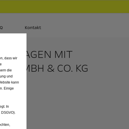
d
Autos und Plug-in-Hybride.
Mehr erfahren >>
AQ
Kontakt
ÜHRWAGEN MIT
n, dass wir
E GMBH & CO. KG
de
sern die
nung und
Website kann
n. Einige
gt. In
. a DSGVO).
chten,