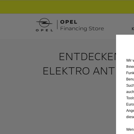
Entdecke unsere Elektroangebote und sichere
K
ENTDECKEN S
Wir 
ELEKTRO ANTRIE
Ihne
Funk
Benu
Such
auch
Tool
Euro
Ange
dies
Wenn