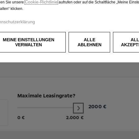
Cookie‑Richtlinie
en Sie unsere
aufrufen oder auf die Schaltfläche „Meine Einst
alten“ klicken.
enschutzerklärung
MEINE EINSTELLUNGEN
ALLE
AL
VERWALTEN
ABLEHNEN
AKZEPT
Maximale Leasingrate?
2000
€
0 €
2.000 €