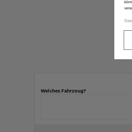
könn
verw
Dat
Welches Fahrzeug?