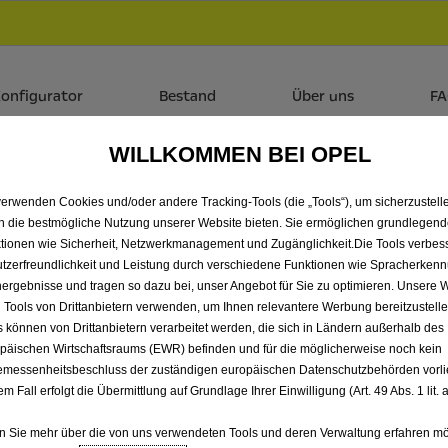
Händlerbereich von Franke Automobile GmbH & Co. KG
 dir zudem bis zu 6.000 € staatliche Förderungsprämie für E-
onfigurator
Bestand
Über uns
F
WILLKOMMEN BEI OPEL
IE ALLE FRONTERA VORF
verwenden Cookies und/oder andere Tracking-Tools (die „Tools“), um sicherzustelle
B VON FRANKE AUTOMOBIL
n die bestmögliche Nutzung unserer Website bieten. Sie ermöglichen grundlegen
tionen wie Sicherheit, Netzwerkmanagement und Zugänglichkeit.Die Tools verbes
tzerfreundlichkeit und Leistung durch verschiedene Funktionen wie Spracherken
ergebnisse und tragen so dazu bei, unser Angebot für Sie zu optimieren. Unsere 
 Tools von Drittanbietern verwenden, um Ihnen relevantere Werbung bereitzustelle
s können von Drittanbietern verarbeitet werden, die sich in Ländern außerhalb des
päischen Wirtschaftsraums (EWR) befinden und für die möglicherweise noch kein
messenheitsbeschluss der zuständigen europäischen Datenschutzbehörden vorlie
em Fall erfolgt die Übermittlung auf Grundlage Ihrer Einwilligung (Art. 49 Abs. 1 lit
 Sie mehr über die von uns verwendeten Tools und deren Verwaltung erfahren mö