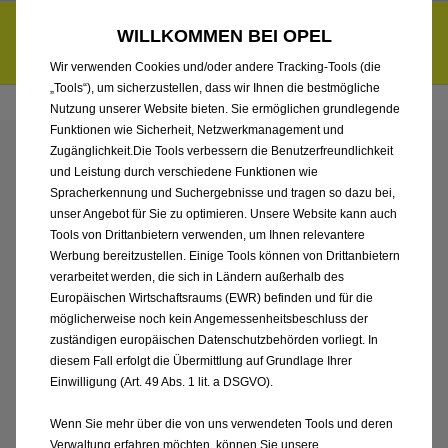
Händlerbereich von Franke Automobile GmbH & Co. KG
Entdecke unsere Elektroangebote und sichere dir zudem bis zu
WILLKOMMEN BEI OPEL
6.000 € staatliche Förderungsprämie für E-Autos und Plug-in-
d
Hybride.
Mehr erfahren >>
Wir verwenden Cookies und/oder andere Tracking-Tools (die
„Tools“), um sicherzustellen, dass wir Ihnen die bestmögliche
Nutzung unserer Website bieten. Sie ermöglichen grundlegende
Funktionen wie Sicherheit, Netzwerkmanagement und
Zugänglichkeit.Die Tools verbessern die Benutzerfreundlichkeit
ENTDECKEN SIE ALLE
und Leistung durch verschiedene Funktionen wie
Spracherkennung und Suchergebnisse und tragen so dazu bei,
ASTRA SPORTS TOURER
unser Angebot für Sie zu optimieren. Unsere Website kann auch
Tools von Drittanbietern verwenden, um Ihnen relevantere
Werbung bereitzustellen. Einige Tools können von Drittanbietern
HYBRID
verarbeitet werden, die sich in Ländern außerhalb des
Europäischen Wirtschaftsraums (EWR) befinden und für die
VORFÜHRWAGEN MIT
möglicherweise noch kein Angemessenheitsbeschluss der
zuständigen europäischen Datenschutzbehörden vorliegt. In
PLUG-IN-HYBRID
diesem Fall erfolgt die Übermittlung auf Grundlage Ihrer
Einwilligung (Art. 49 Abs. 1 lit. a DSGVO).
ANTRIEB VON FRANKE
Wenn Sie mehr über die von uns verwendeten Tools und deren
Verwaltung erfahren möchten, können Sie unsere