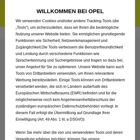
Händlerbereich von Auto Gerlach Westerwald GmbH
Entdecke unsere Elektroangebote und sichere dir zudem bis zu
WILLKOMMEN BEI OPEL
6.000 € staatliche Förderungsprämie für E-Autos und Plug-in-
d
Hybride.
Mehr erfahren >>
Wir verwenden Cookies und/oder andere Tracking-Tools (die
„Tools“), um sicherzustellen, dass wir Ihnen die bestmögliche
Nutzung unserer Website bieten. Sie ermöglichen grundlegende
Funktionen wie Sicherheit, Netzwerkmanagement und
Zugänglichkeit.Die Tools verbessern die Benutzerfreundlichkeit
ENTDECKEN SIE ALLE
und Leistung durch verschiedene Funktionen wie
Spracherkennung und Suchergebnisse und tragen so dazu bei,
ASTRA SPORTS TOURER
unser Angebot für Sie zu optimieren. Unsere Website kann auch
Tools von Drittanbietern verwenden, um Ihnen relevantere
Werbung bereitzustellen. Einige Tools können von Drittanbietern
ELECTRIC VON AUTO
verarbeitet werden, die sich in Ländern außerhalb des
Europäischen Wirtschaftsraums (EWR) befinden und für die
GERLACH
möglicherweise noch kein Angemessenheitsbeschluss der
zuständigen europäischen Datenschutzbehörden vorliegt. In
WESTERWALD GMBH
diesem Fall erfolgt die Übermittlung auf Grundlage Ihrer
Einwilligung (Art. 49 Abs. 1 lit. a DSGVO).
Wenn Sie mehr über die von uns verwendeten Tools und deren
Verwaltung erfahren möchten, können Sie unsere