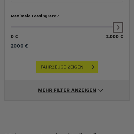
Maximale Leasingrate?
0 €
2.000 €
2000
€
FAHRZEUGE ZEIGEN
MEHR FILTER ANZEIGEN
Suchergebnisse