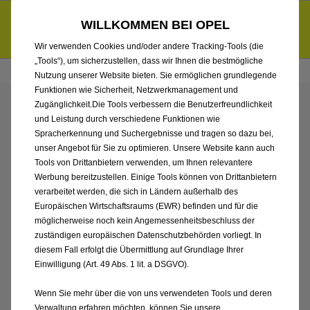
Händlerbereich von Auto Gerlach Westerwald GmbH
Entdecke unsere Elektroangebote und sichere dir zudem bis zu
WILLKOMMEN BEI OPEL
6.000 € staatliche Förderungsprämie für E-Autos und Plug-in-
d
Hybride.
Mehr erfahren >>
Wir verwenden Cookies und/oder andere Tracking-Tools (die
„Tools“), um sicherzustellen, dass wir Ihnen die bestmögliche
Nutzung unserer Website bieten. Sie ermöglichen grundlegende
Funktionen wie Sicherheit, Netzwerkmanagement und
Zugänglichkeit.Die Tools verbessern die Benutzerfreundlichkeit
ENTDECKEN SIE ALLE
und Leistung durch verschiedene Funktionen wie
Spracherkennung und Suchergebnisse und tragen so dazu bei,
CORSA VON AUTO
unser Angebot für Sie zu optimieren. Unsere Website kann auch
Tools von Drittanbietern verwenden, um Ihnen relevantere
Werbung bereitzustellen. Einige Tools können von Drittanbietern
GERLACH
verarbeitet werden, die sich in Ländern außerhalb des
Europäischen Wirtschaftsraums (EWR) befinden und für die
WESTERWALD GMBH
möglicherweise noch kein Angemessenheitsbeschluss der
zuständigen europäischen Datenschutzbehörden vorliegt. In
diesem Fall erfolgt die Übermittlung auf Grundlage Ihrer
Einwilligung (Art. 49 Abs. 1 lit. a DSGVO).
Wenn Sie mehr über die von uns verwendeten Tools und deren
Verwaltung erfahren möchten, können Sie unsere