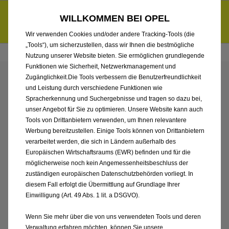
Händlerbereich von Auto Gerlach Westerwald GmbH
Entdecke unsere Elektroangebote und sichere dir zudem bis zu
WILLKOMMEN BEI OPEL
6.000 € staatliche Förderungsprämie für E-Autos und Plug-in-
d
Hybride.
Mehr erfahren >>
Wir verwenden Cookies und/oder andere Tracking-Tools (die
„Tools“), um sicherzustellen, dass wir Ihnen die bestmögliche
Nutzung unserer Website bieten. Sie ermöglichen grundlegende
Funktionen wie Sicherheit, Netzwerkmanagement und
Zugänglichkeit.Die Tools verbessern die Benutzerfreundlichkeit
ENTDECKEN SIE ALLE
und Leistung durch verschiedene Funktionen wie
Spracherkennung und Suchergebnisse und tragen so dazu bei,
ASTRA SPORTS TOURER
unser Angebot für Sie zu optimieren. Unsere Website kann auch
Tools von Drittanbietern verwenden, um Ihnen relevantere
Werbung bereitzustellen. Einige Tools können von Drittanbietern
ELECTRIC MIT ELEKTRO
verarbeitet werden, die sich in Ländern außerhalb des
Europäischen Wirtschaftsraums (EWR) befinden und für die
ANTRIEB VON AUTO
möglicherweise noch kein Angemessenheitsbeschluss der
zuständigen europäischen Datenschutzbehörden vorliegt. In
GERLACH
diesem Fall erfolgt die Übermittlung auf Grundlage Ihrer
Einwilligung (Art. 49 Abs. 1 lit. a DSGVO).
WESTERWALD GMBH
Wenn Sie mehr über die von uns verwendeten Tools und deren
Verwaltung erfahren möchten, können Sie unsere