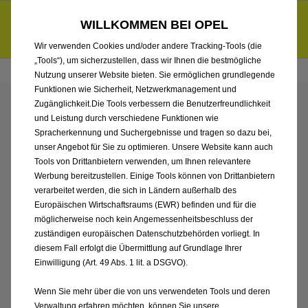
Händlerbereich von Auto Gerlach Westerwald GmbH
Entdecke unsere Elektroangebote und sichere dir zudem bis zu
WILLKOMMEN BEI OPEL
6.000 € staatliche Förderungsprämie für E-Autos und Plug-in-
d
Hybride.
Mehr erfahren >>
Wir verwenden Cookies und/oder andere Tracking-Tools (die
„Tools“), um sicherzustellen, dass wir Ihnen die bestmögliche
Nutzung unserer Website bieten. Sie ermöglichen grundlegende
Funktionen wie Sicherheit, Netzwerkmanagement und
Zugänglichkeit.Die Tools verbessern die Benutzerfreundlichkeit
ENTDECKEN SIE ALLE
und Leistung durch verschiedene Funktionen wie
Spracherkennung und Suchergebnisse und tragen so dazu bei,
GRANDLAND
unser Angebot für Sie zu optimieren. Unsere Website kann auch
Tools von Drittanbietern verwenden, um Ihnen relevantere
Werbung bereitzustellen. Einige Tools können von Drittanbietern
NEUWAGEN MIT
verarbeitet werden, die sich in Ländern außerhalb des
Europäischen Wirtschaftsraums (EWR) befinden und für die
ELEKTRO ANTRIEB VON
möglicherweise noch kein Angemessenheitsbeschluss der
zuständigen europäischen Datenschutzbehörden vorliegt. In
AUTO GERLACH
diesem Fall erfolgt die Übermittlung auf Grundlage Ihrer
Einwilligung (Art. 49 Abs. 1 lit. a DSGVO).
WESTERWALD GMBH
Wenn Sie mehr über die von uns verwendeten Tools und deren
Verwaltung erfahren möchten, können Sie unsere