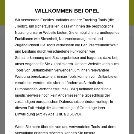
Händlerbereich von Auto Gerlach Westerwald GmbH
Entdecke unsere Elektroangebote und sichere dir zudem bis zu
WILLKOMMEN BEI OPEL
6.000 € staatliche Förderungsprämie für E-Autos und Plug-in-
d
Hybride.
Mehr erfahren >>
Wir verwenden Cookies und/oder andere Tracking-Tools (die
„Tools“), um sicherzustellen, dass wir Ihnen die bestmögliche
Nutzung unserer Website bieten. Sie ermöglichen grundlegende
Funktionen wie Sicherheit, Netzwerkmanagement und
Zugänglichkeit.Die Tools verbessern die Benutzerfreundlichkeit
ENTDECKEN SIE ALLE
und Leistung durch verschiedene Funktionen wie
Spracherkennung und Suchergebnisse und tragen so dazu bei,
FRONTERA NEUWAGEN
unser Angebot für Sie zu optimieren. Unsere Website kann auch
Tools von Drittanbietern verwenden, um Ihnen relevantere
Werbung bereitzustellen. Einige Tools können von Drittanbietern
VON AUTO GERLACH
verarbeitet werden, die sich in Ländern außerhalb des
Europäischen Wirtschaftsraums (EWR) befinden und für die
WESTERWALD GMBH
möglicherweise noch kein Angemessenheitsbeschluss der
zuständigen europäischen Datenschutzbehörden vorliegt. In
diesem Fall erfolgt die Übermittlung auf Grundlage Ihrer
Einwilligung (Art. 49 Abs. 1 lit. a DSGVO).
Wenn Sie mehr über die von uns verwendeten Tools und deren
Verwaltung erfahren möchten, können Sie unsere