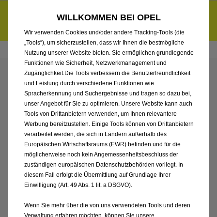
Händlerbereich von Auto Gerlach Westerwald GmbH
Entdecke unsere Elektroangebote und sichere dir zudem bis zu
WILLKOMMEN BEI OPEL
6.000 € staatliche Förderungsprämie für E-Autos und Plug-in-
d
Hybride.
Mehr erfahren >>
Wir verwenden Cookies und/oder andere Tracking-Tools (die
„Tools“), um sicherzustellen, dass wir Ihnen die bestmögliche
Nutzung unserer Website bieten. Sie ermöglichen grundlegende
Funktionen wie Sicherheit, Netzwerkmanagement und
Zugänglichkeit.Die Tools verbessern die Benutzerfreundlichkeit
ENTDECKEN SIE ALLE
und Leistung durch verschiedene Funktionen wie
Spracherkennung und Suchergebnisse und tragen so dazu bei,
ASTRA
unser Angebot für Sie zu optimieren. Unsere Website kann auch
Tools von Drittanbietern verwenden, um Ihnen relevantere
Werbung bereitzustellen. Einige Tools können von Drittanbietern
VORFÜHRWAGEN MIT
verarbeitet werden, die sich in Ländern außerhalb des
Europäischen Wirtschaftsraums (EWR) befinden und für die
DIESEL ANTRIEB VON
möglicherweise noch kein Angemessenheitsbeschluss der
zuständigen europäischen Datenschutzbehörden vorliegt. In
AUTO GERLACH
diesem Fall erfolgt die Übermittlung auf Grundlage Ihrer
Einwilligung (Art. 49 Abs. 1 lit. a DSGVO).
WESTERWALD GMBH
Wenn Sie mehr über die von uns verwendeten Tools und deren
Verwaltung erfahren möchten, können Sie unsere