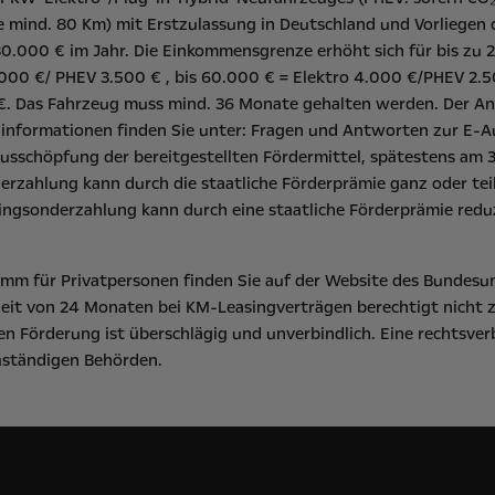
 mind. 80 Km) mit Erstzulassung in Deutschland und Vorliegen 
.000 € im Jahr. Die Einkommensgrenze erhöht sich für bis zu 2
000 €/ PHEV 3.500 € , bis 60.000 € = Elektro 4.000 €/PHEV 2.5
 €. Das Fahrzeug muss mind. 36 Monate gehalten werden. Der Ant
linformationen finden Sie unter:
Fragen und Antworten zur E-A
usschöpfung der bereitgestellten Fördermittel, spätestens am 3
derzahlung kann durch die staatliche Förderprämie ganz oder t
singsonderzahlung kann durch eine staatliche Förderprämie reduz
m für Privatpersonen finden Sie auf der Website des
Bundesu
eit von 24 Monaten bei KM-Leasingverträgen berechtigt nicht 
n Förderung ist überschlägig und unverbindlich. Eine rechtsver
zuständigen Behörden.