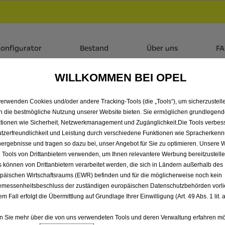
ndlerbereich von Ludwig Griesbeck Kraftfahrzeuge GmbH & Co.
 dir zudem bis zu 6.000 € staatliche Förderungsprämie für E-
onfigurator
Bestand
Über uns
F
WILLKOMMEN BEI OPEL
SIE JETZT UNSERE 
verwenden Cookies und/oder andere Tracking-Tools (die „Tools“), um sicherzustelle
n die bestmögliche Nutzung unserer Website bieten. Sie ermöglichen grundlegen
TEIGEN SIE GLEICH E
tionen wie Sicherheit, Netzwerkmanagement und Zugänglichkeit.Die Tools verbes
tzerfreundlichkeit und Leistung durch verschiedene Funktionen wie Spracherken
ergebnisse und tragen so dazu bei, unser Angebot für Sie zu optimieren. Unsere 
 Tools von Drittanbietern verwenden, um Ihnen relevantere Werbung bereitzustelle
s können von Drittanbietern verarbeitet werden, die sich in Ländern außerhalb des
päischen Wirtschaftsraums (EWR) befinden und für die möglicherweise noch kein
messenheitsbeschluss der zuständigen europäischen Datenschutzbehörden vorlie
em Fall erfolgt die Übermittlung auf Grundlage Ihrer Einwilligung (Art. 49 Abs. 1 lit
 Sie mehr über die von uns verwendeten Tools und deren Verwaltung erfahren mö