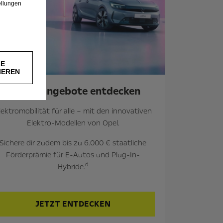
ellungen
LE
IEREN
Elektroangebote entdecken
lektromobilität für alle – mit den innovativen
Elektro-Modellen von Opel.
Sichere dir zudem bis zu 6.000 € staatliche
Förderprämie für E-Autos und Plug-In-
d
Hybride.
JETZT ENTDECKEN