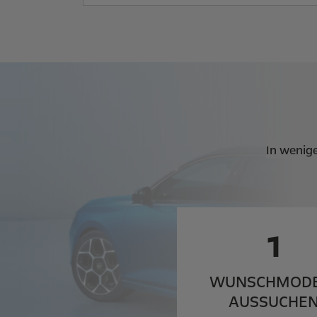
In wenig
1
WUNSCH­MOD
AUSSUCHE