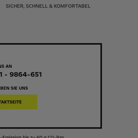
SICHER, SCHNELL & KOMFORTABEL
NS AN
1 - 9864-651
BEN SIE UNS
TAKTSEITE
-Emission bis zu 60 g CO₂/km