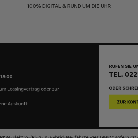
100% DIGITAL & RUND UM DIE UHR
RUFEN SIE U
!
TEL. 022
 18:00
ODER SCHREI
um Leasingvertrag oder zur
ZUR KON
erne Auskunft.
s PKW-Elektro-/Plug-in-Hybrid-Neufahrzeuges (PHEV: sofern CO₂