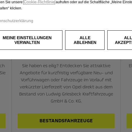
Cookie‑Richtlinie
en Sie unsere
aufrufen oder auf die Schaltfläche „Meine Einst
alten“ klicken.
enschutzerklärung
MEINE EINSTELLUNGEN
ALLE
AL
VERWALTEN
ABLEHNEN
AKZEPT
n
Verfügbare Fahrzeuge sichern
ach
Sie haben es eilig? Entdecken Sie attraktive
E
Sie
Angebote für kurzfristig verfügbare Neu- und
Vorführwagen oder Fahrzeuge im Vorlauf mit
verkürzter Lierferzeit von Opel direkt aus dem
Bestand von Ludwig Griesbeck Kraftfahrzeuge
GmbH & Co. KG.
BESTANDSFAHRZEUGE