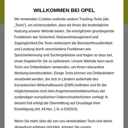
Händlerbereich von KADEA Berlin GmbH
Entdecke unsere Elektroangebote und sichere dir zudem bis zu
WILLKOMMEN BEI OPEL
6.000 € staatliche Förderungsprämie für E-Autos und Plug-in-
d
Hybride.
Mehr erfahren >>
Wir verwenden Cookies und/oder andere Tracking-Tools (die
„Tools“), um sicherzustellen, dass wir Ihnen die bestmögliche
Nutzung unserer Website bieten. Sie ermöglichen grundlegende
Funktionen wie Sicherheit, Netzwerkmanagement und
Zugänglichkeit.Die Tools verbessern die Benutzerfreundlichkeit
ENTDECKEN SIE ALLE
und Leistung durch verschiedene Funktionen wie
Spracherkennung und Suchergebnisse und tragen so dazu bei,
GRANDLAND MIT PLUG-
unser Angebot für Sie zu optimieren. Unsere Website kann auch
Tools von Drittanbietern verwenden, um Ihnen relevantere
Werbung bereitzustellen. Einige Tools können von Drittanbietern
IN-HYBRID ANTRIEB
verarbeitet werden, die sich in Ländern außerhalb des
Europäischen Wirtschaftsraums (EWR) befinden und für die
VON KADEA BERLIN
möglicherweise noch kein Angemessenheitsbeschluss der
zuständigen europäischen Datenschutzbehörden vorliegt. In
GMBH
diesem Fall erfolgt die Übermittlung auf Grundlage Ihrer
Einwilligung (Art. 49 Abs. 1 lit. a DSGVO).
Wenn Sie mehr über die von uns verwendeten Tools und deren
Verwaltung erfahren möchten, können Sie unsere