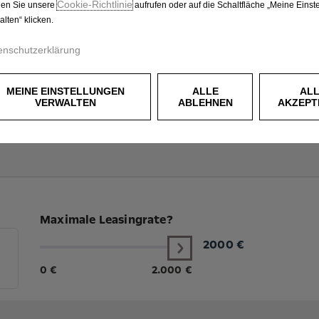
Cookie‑Richtlinie
en Sie unsere
aufrufen oder auf die Schaltfläche „Meine Einst
alten“ klicken.
enschutzerklärung
MEINE EINSTELLUNGEN
ALLE
AL
VERWALTEN
ABLEHNEN
AKZEPT
Maximale Leasingrate?
2000
€
0 €
2.000 €