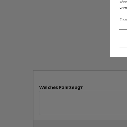
könn
verw
Dat
Welches Fahrzeug?