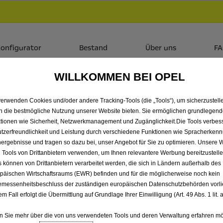
Händlerbereich von KADEA Berlin GmbH
 dir zudem bis zu 6.000 € staatliche Förderungsprämie für E-
onfigurator
Bestand
Über uns
F
WILLKOMMEN BEI OPEL
ALLE MOKKA ELECTRIC V
verwenden Cookies und/oder andere Tracking-Tools (die „Tools“), um sicherzustelle
GMBH
n die bestmögliche Nutzung unserer Website bieten. Sie ermöglichen grundlegen
tionen wie Sicherheit, Netzwerkmanagement und Zugänglichkeit.Die Tools verbes
tzerfreundlichkeit und Leistung durch verschiedene Funktionen wie Spracherken
ergebnisse und tragen so dazu bei, unser Angebot für Sie zu optimieren. Unsere 
 Tools von Drittanbietern verwenden, um Ihnen relevantere Werbung bereitzustelle
s können von Drittanbietern verarbeitet werden, die sich in Ländern außerhalb des
päischen Wirtschaftsraums (EWR) befinden und für die möglicherweise noch kein
messenheitsbeschluss der zuständigen europäischen Datenschutzbehörden vorlie
em Fall erfolgt die Übermittlung auf Grundlage Ihrer Einwilligung (Art. 49 Abs. 1 lit
 Sie mehr über die von uns verwendeten Tools und deren Verwaltung erfahren mö