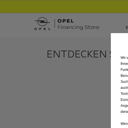
Entdecke unsere Elektroangebote und sichere
K
ENTDECKEN SIE 
Wir 
Ihne
Funk
Benu
Such
auch
Tool
Euro
Ange
dies
Wenn