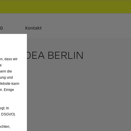
d
Autos und Plug-in-Hybride.
Mehr erfahren >>
AQ
Kontakt
ON KADEA BERLIN
n, dass wir
de
sern die
nung und
Website kann
n. Einige
gt. In
. a DSGVO).
chten,