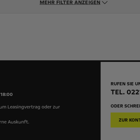
MEHR FILTER ANZEIGEN
RUFEN SIE U
!
TEL. 022
 18:00
ODER SCHREI
um Leasingvertrag oder zur
ZUR KON
erne Auskunft.