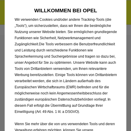
Händlerbereich von KADEA Berlin GmbH
Entdecke unsere Elektroangebote und sichere dir zudem bis zu
WILLKOMMEN BEI OPEL
6.000 € staatliche Förderungsprämie für E-Autos und Plug-in-
d
Hybride.
Mehr erfahren >>
Wir verwenden Cookies und/oder andere Tracking-Tools (die
„Tools“), um sicherzustellen, dass wir Ihnen die bestmögliche
Nutzung unserer Website bieten. Sie ermöglichen grundlegende
Funktionen wie Sicherheit, Netzwerkmanagement und
Zugänglichkeit.Die Tools verbessern die Benutzerfreundlichkeit
ENTDECKEN SIE ALLE
und Leistung durch verschiedene Funktionen wie
Spracherkennung und Suchergebnisse und tragen so dazu bei,
ASTRA SPORTS TOURER
unser Angebot für Sie zu optimieren. Unsere Website kann auch
Tools von Drittanbietern verwenden, um Ihnen relevantere
Werbung bereitzustellen. Einige Tools können von Drittanbietern
NEUWAGEN VON
verarbeitet werden, die sich in Ländern außerhalb des
Europäischen Wirtschaftsraums (EWR) befinden und für die
KADEA BERLIN GMBH
möglicherweise noch kein Angemessenheitsbeschluss der
zuständigen europäischen Datenschutzbehörden vorliegt. In
diesem Fall erfolgt die Übermittlung auf Grundlage Ihrer
Einwilligung (Art. 49 Abs. 1 lit. a DSGVO).
Wenn Sie mehr über die von uns verwendeten Tools und deren
Verwaltung erfahren möchten, können Sie unsere