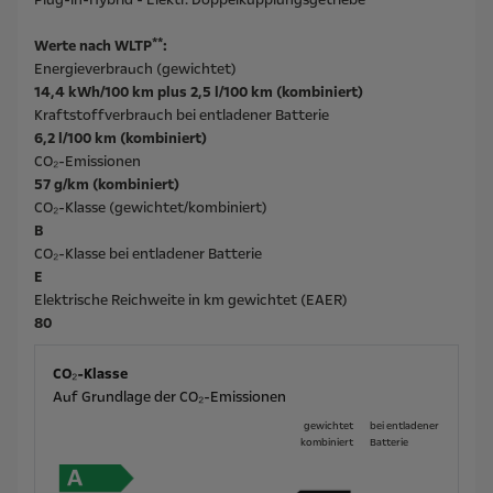
Plug-in-Hybrid - Elektr. Doppelkupplungsgetriebe
**
Werte nach WLTP
:
Energieverbrauch (gewichtet)
14,4 kWh/100 km plus 2,5 l/100 km (kombiniert)
Kraftstoffverbrauch bei entladener Batterie
6,2 l/100 km (kombiniert)
CO₂-Emissionen
57 g/km (kombiniert)
CO₂-Klasse (gewichtet/kombiniert)
B
CO₂-Klasse bei entladener Batterie
E
Elektrische Reichweite in km gewichtet (EAER)
80
CO₂-Klasse
Auf Grundlage der CO₂-Emissionen
gewichtet
bei ent­la­de­ner
kombiniert
Batterie