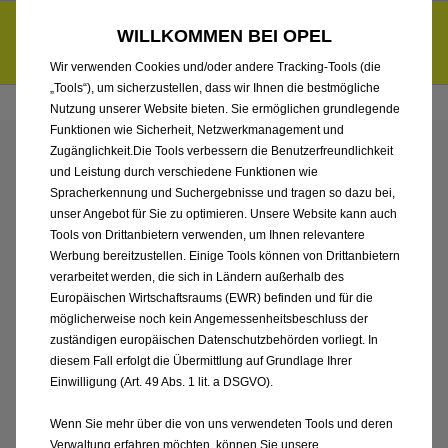
Händlerbereich von KADEA Berlin GmbH
Entdecke unsere Elektroangebote und sichere dir zudem bis zu
WILLKOMMEN BEI OPEL
6.000 € staatliche Förderungsprämie für E-Autos und Plug-in-
d
Hybride.
Mehr erfahren >>
Wir verwenden Cookies und/oder andere Tracking-Tools (die
„Tools“), um sicherzustellen, dass wir Ihnen die bestmögliche
Nutzung unserer Website bieten. Sie ermöglichen grundlegende
Funktionen wie Sicherheit, Netzwerkmanagement und
Zugänglichkeit.Die Tools verbessern die Benutzerfreundlichkeit
ENTDECKEN SIE ALLE
und Leistung durch verschiedene Funktionen wie
Spracherkennung und Suchergebnisse und tragen so dazu bei,
GRANDLAND
unser Angebot für Sie zu optimieren. Unsere Website kann auch
Tools von Drittanbietern verwenden, um Ihnen relevantere
Werbung bereitzustellen. Einige Tools können von Drittanbietern
NEUWAGEN VON
verarbeitet werden, die sich in Ländern außerhalb des
Europäischen Wirtschaftsraums (EWR) befinden und für die
KADEA BERLIN GMBH
möglicherweise noch kein Angemessenheitsbeschluss der
zuständigen europäischen Datenschutzbehörden vorliegt. In
diesem Fall erfolgt die Übermittlung auf Grundlage Ihrer
Einwilligung (Art. 49 Abs. 1 lit. a DSGVO).
Wenn Sie mehr über die von uns verwendeten Tools und deren
Verwaltung erfahren möchten, können Sie unsere