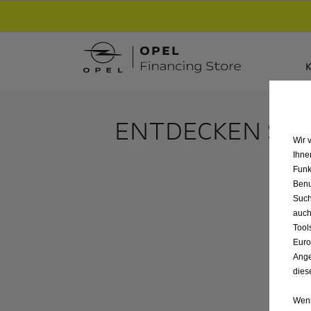
Entdecke unsere Elektroangebote und sichere
K
ENTDECKEN SIE
Wir 
Ihne
Funk
Benu
Such
auch
Tool
Euro
Ange
dies
Wenn