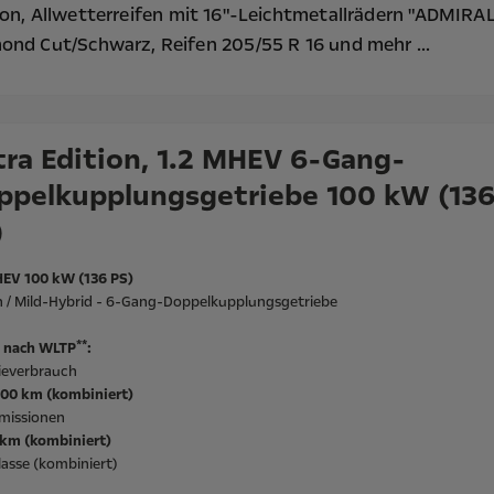
ion,
Allwetterreifen mit 16"-Leichtmetallrädern "ADMIRAL
ond Cut/Schwarz, Reifen 205/55 R 16
und mehr ...
tra Edition, 1.2 MHEV 6-Gang-
ppelkupplungsgetriebe 100 kW (13
)
HEV 100 kW (136 PS)
n / Mild-Hybrid - 6-Gang-Doppelkupplungsgetriebe
**
 nach WLTP
:
ieverbrauch
/100 km (kombiniert)
missionen
/km (kombiniert)
asse (kombiniert)