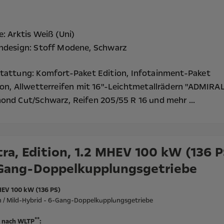
e: Arktis Weiß (Uni)
ndesign: Stoff Modene, Schwarz
tattung:
Komfort-Paket Edition,
Infotainment-Paket
ion,
Allwetterreifen mit 16"-Leichtmetallrädern "ADMIRAL
ond Cut/Schwarz, Reifen 205/55 R 16
und mehr ...
ra, Edition, 1.2 MHEV 100 kW (136 P
Gang-Doppelkupplungsgetriebe
HEV 100 kW (136 PS)
n / Mild-Hybrid - 6-Gang-Doppelkupplungsgetriebe
**
 nach WLTP
: