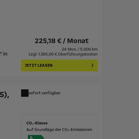
225,18 € / Monat
24 Mon. / 5.000 km
" in
zzgl. 1.395,00 € Überführungskosten
JETZT LEASEN
S),
sofort verfügbar
CO₂-Klasse
Auf Grundlage der CO₂-Emissionen