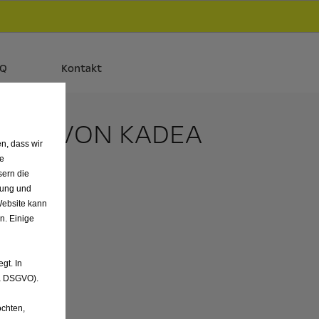
d
Autos und Plug-in-Hybride.
Mehr erfahren >>
AQ
Kontakt
AGEN VON KADEA
n, dass wir
de
sern die
nung und
Website kann
n. Einige
gt. In
. a DSGVO).
chten,