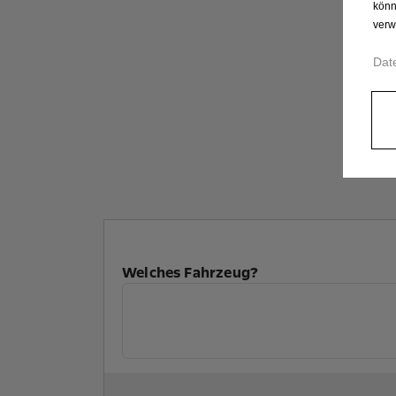
könn
verw
Dat
Welches Fahrzeug?