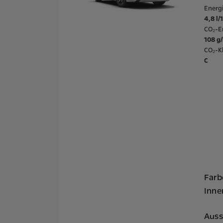
Energ
4,8 l
CO₂-E
108 g
CO₂-Kl
C
Farb
Inne
Auss