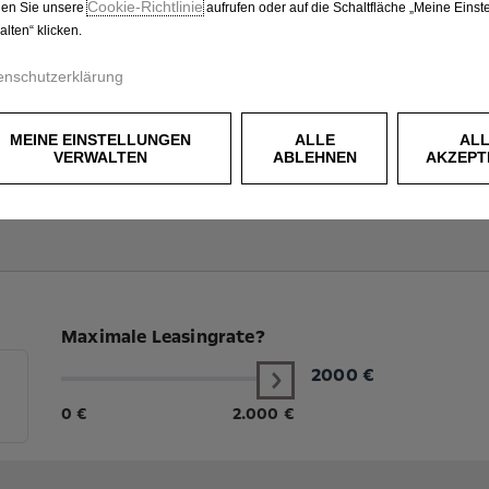
Cookie‑Richtlinie
en Sie unsere
aufrufen oder auf die Schaltfläche „Meine Einst
alten“ klicken.
enschutzerklärung
MEINE EINSTELLUNGEN
ALLE
AL
VERWALTEN
ABLEHNEN
AKZEPT
Maximale Leasingrate?
2000
€
0 €
2.000 €