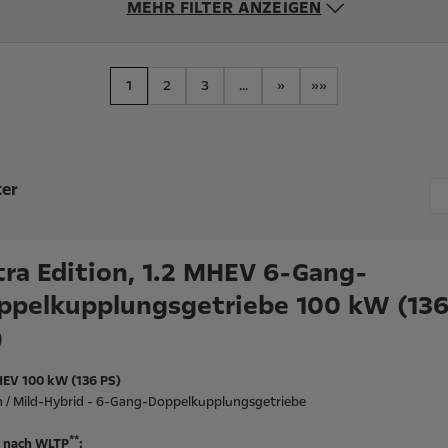
MEHR FILTER ANZEIGEN
1
2
3
...
»
»»
ter
tra Edition, 1.2 MHEV 6-Gang-
ppelkupplungsgetriebe 100 kW (13
)
HEV 100 kW (136 PS)
n / Mild-Hybrid - 6-Gang-Doppelkupplungsgetriebe
**
 nach WLTP
: