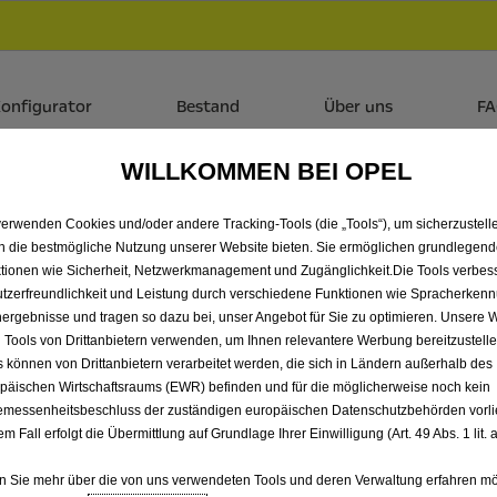
Händlerbereich von KADEA Berlin GmbH
 dir zudem bis zu 6.000 € staatliche Förderungsprämie für E-
onfigurator
Bestand
Über uns
F
WILLKOMMEN BEI OPEL
 ALLE ASTRA VORFÜHRW
verwenden Cookies und/oder andere Tracking-Tools (die „Tools“), um sicherzustelle
BERLIN GMBH
n die bestmögliche Nutzung unserer Website bieten. Sie ermöglichen grundlegen
tionen wie Sicherheit, Netzwerkmanagement und Zugänglichkeit.Die Tools verbes
tzerfreundlichkeit und Leistung durch verschiedene Funktionen wie Spracherken
ergebnisse und tragen so dazu bei, unser Angebot für Sie zu optimieren. Unsere 
 Tools von Drittanbietern verwenden, um Ihnen relevantere Werbung bereitzustelle
s können von Drittanbietern verarbeitet werden, die sich in Ländern außerhalb des
päischen Wirtschaftsraums (EWR) befinden und für die möglicherweise noch kein
messenheitsbeschluss der zuständigen europäischen Datenschutzbehörden vorlie
em Fall erfolgt die Übermittlung auf Grundlage Ihrer Einwilligung (Art. 49 Abs. 1 lit
 Sie mehr über die von uns verwendeten Tools und deren Verwaltung erfahren mö