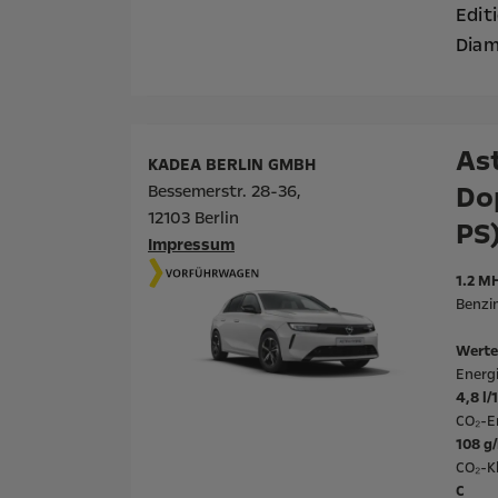
Edit
Diam
As
KADEA BERLIN GMBH
Do
Bessemerstr. 28-36,
12103 Berlin
PS
Impressum
1.2 M
Benzi
Werte
Energ
4,8 l
CO₂-E
108 g
CO₂-Kl
C