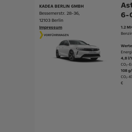
Ast
KADEA BERLIN GMBH
6-
Bessemerstr. 28-36,
12103 Berlin
Impressum
1.2 M
Benzi
Werte
Energ
4,8 l
CO₂-E
108 g
CO₂-Kl
C