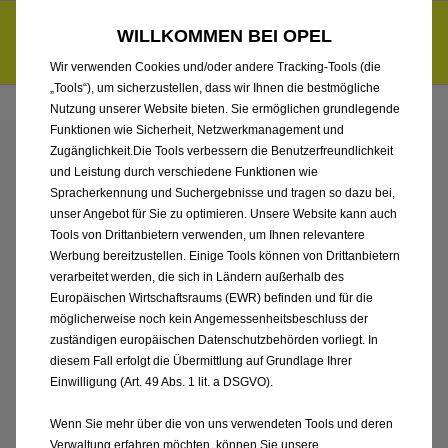
Händlerbereich von KADEA Berlin GmbH
Entdecke unsere Elektroangebote und sichere dir zudem bis zu
WILLKOMMEN BEI OPEL
6.000 € staatliche Förderungsprämie für E-Autos und Plug-in-
d
Hybride.
Mehr erfahren >>
Wir verwenden Cookies und/oder andere Tracking-Tools (die
„Tools“), um sicherzustellen, dass wir Ihnen die bestmögliche
Nutzung unserer Website bieten. Sie ermöglichen grundlegende
Funktionen wie Sicherheit, Netzwerkmanagement und
Zugänglichkeit.Die Tools verbessern die Benutzerfreundlichkeit
ENTDECKEN SIE ALLE
und Leistung durch verschiedene Funktionen wie
Spracherkennung und Suchergebnisse und tragen so dazu bei,
FRONTERA
unser Angebot für Sie zu optimieren. Unsere Website kann auch
Tools von Drittanbietern verwenden, um Ihnen relevantere
Werbung bereitzustellen. Einige Tools können von Drittanbietern
VORFÜHRWAGEN MIT
verarbeitet werden, die sich in Ländern außerhalb des
Europäischen Wirtschaftsraums (EWR) befinden und für die
BENZIN / MILD-HYBRID
möglicherweise noch kein Angemessenheitsbeschluss der
zuständigen europäischen Datenschutzbehörden vorliegt. In
ANTRIEB VON KADEA
diesem Fall erfolgt die Übermittlung auf Grundlage Ihrer
Einwilligung (Art. 49 Abs. 1 lit. a DSGVO).
BERLIN GMBH
Wenn Sie mehr über die von uns verwendeten Tools und deren
Verwaltung erfahren möchten, können Sie unsere