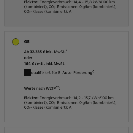
Elektro:
Energieverbrauch:
14,4 - 15,8 kWh/100 km
(kombiniert),
CO₂-Emissionen:
0 g/km (kombiniert),
CO₂-Klasse (kombiniert):
A
GS
*
Ab
32.335 €
inkl. MwSt.
oder
164
€ / mtl.
inkl. MwSt.
c
qualifiziert für E-Auto-Förderung
**
Werte nach WLTP
:
Elektro:
Energieverbrauch:
14,2 - 15,7 kWh/100 km
(kombiniert),
CO₂-Emissionen:
0 g/km (kombiniert),
CO₂-Klasse (kombiniert):
A