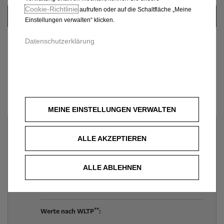
Cookie‑Richtlinie
aufrufen oder auf die Schaltfläche „Meine
Einstellungen verwalten“ klicken.
Datenschutzerklärung
Bitte wählen Sie Ihre Ausstattungslinie:
MEINE EINSTELLUNGEN VERWALTEN
Edition
ALLE AKZEPTIEREN
*
Ab
30.440 €
inkl. MwSt.
oder
ALLE ABLEHNEN
120
€ / mtl.
inkl. MwSt.
c
qualifiziert für E-Auto-Förderung
**
Werte nach WLTP
: