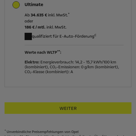
Ultimate
*
Ab
34.635 €
inkl. MwSt.
oder
186
€ / mtl.
inkl. MwSt.
c
qualifiziert für E-Auto-Förderung
**
Werte nach WLTP
:
Elektro:
Energieverbrauch:
14,2 - 15,7 kWh/100 km
(kombiniert),
CO₂-Emissionen:
0 g/km (kombiniert),
CO₂-Klasse (kombiniert):
A
WEITER
*
Unverbindliche Preisempfehlungen von Opel