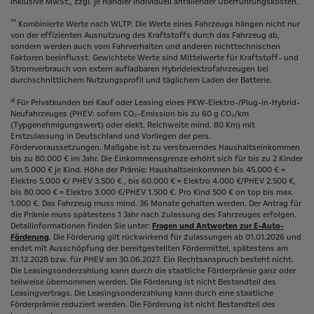
Inklusive MwSt., zzgl. je Händler individuell anfallender Überführungskosten.
**
Kombinierte Werte nach WLTP. Die Werte eines Fahrzeugs hängen nicht nur
von der effizienten Ausnutzung des Kraftstoffs durch das Fahrzeug ab,
sondern werden auch vom Fahrverhalten und anderen nichttechnischen
Faktoren beeinflusst. Gewichtete Werte sind Mittelwerte für Kraftstoff- und
Stromverbrauch von extern aufladbaren Hybridelektrofahrzeugen bei
durchschnittlichem Nutzungsprofil und täglichem Laden der Batterie.
d
Für Privatkunden bei Kauf oder Leasing eines PKW-Elektro-/Plug-in-Hybrid-
Neufahrzeuges (PHEV: sofern CO₂-Emission bis zu 60 g CO₂/km
(Typgenehmigungswert) oder elekt. Reichweite mind. 80 Km) mit
Erstzulassung in Deutschland und Vorliegen der pers.
Fördervoraussetzungen. Maßgabe ist zu versteuerndes Haushaltseinkommen
bis zu 80.000 € im Jahr. Die Einkommensgrenze erhöht sich für bis zu 2 Kinder
um 5.000 € je Kind. Höhe der Prämie: Haushaltseinkommen bis 45.000 € =
Elektro 5.000 €/ PHEV 3.500 € , bis 60.000 € = Elektro 4.000 €/PHEV 2.500 €,
bis 80.000 € = Elektro 3.000 €/PHEV 1.500 €. Pro Kind 500 € on top bis max.
1.000 €. Das Fahrzeug muss mind. 36 Monate gehalten werden. Der Antrag für
die Prämie muss spätestens 1 Jahr nach Zulassung des Fahrzeuges erfolgen.
Detailinformationen finden Sie unter:
Fragen und Antworten zur E-Auto-
Förderung
. Die Förderung gilt rückwirkend für Zulassungen ab 01.01.2026 und
endet mit Ausschöpfung der bereitgestellten Fördermittel, spätestens am
31.12.2028 bzw. für PHEV am 30.06.2027. Ein Rechtsanspruch besteht nicht​.
Die Leasingsonderzahlung kann durch die staatliche Förderprämie ganz oder
teilweise übernommen werden. Die Förderung ist nicht Bestandteil des
Leasingvertrags. Die Leasingsonderzahlung kann durch eine staatliche
Förderprämie reduziert werden. Die Förderung ist nicht Bestandteil des