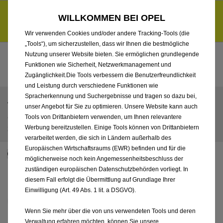
Entdecke unsere Elektroangebote und sichere dir zudem bis zu
WILLKOMMEN BEI OPEL
6.000 € staatliche Förderungsprämie für E-Autos und Plug-in-
d
Hybride.
Mehr erfahren >>
Wir verwenden Cookies und/oder andere Tracking-Tools (die
„Tools“), um sicherzustellen, dass wir Ihnen die bestmögliche
Nutzung unserer Website bieten. Sie ermöglichen grundlegende
Funktionen wie Sicherheit, Netzwerkmanagement und
Zugänglichkeit.Die Tools verbessern die Benutzerfreundlichkeit
und Leistung durch verschiedene Funktionen wie
Spracherkennung und Suchergebnisse und tragen so dazu bei,
ZURÜCK
unser Angebot für Sie zu optimieren. Unsere Website kann auch
OPEL CORSA 5 TÜRER ELECTRIC EDITION
Tools von Drittanbietern verwenden, um Ihnen relevantere
*
30.440 €
Werbung bereitzustellen. Einige Tools können von Drittanbietern
inkl. MwSt.
verarbeitet werden, die sich in Ländern außerhalb des
Europäischen Wirtschaftsraums (EWR) befinden und für die
Nur förderfähige Modelle anzeigen
möglicherweise noch kein Angemessenheitsbeschluss der
zuständigen europäischen Datenschutzbehörden vorliegt. In
diesem Fall erfolgt die Übermittlung auf Grundlage Ihrer
Einwilligung (Art. 49 Abs. 1 lit. a DSGVO).
Wenn Sie mehr über die von uns verwendeten Tools und deren
Verwaltung erfahren möchten, können Sie unsere