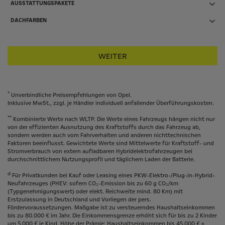
AUSSTATTUNGSPAKETE
DACHFARBEN
WEITER
*
Unverbindliche Preisempfehlungen von Opel.
Inklusive MwSt., zzgl. je Händler individuell anfallender Überführungskosten.
**
Kombinierte Werte nach WLTP. Die Werte eines Fahrzeugs hängen nicht nur
von der effizienten Ausnutzung des Kraftstoffs durch das Fahrzeug ab,
sondern werden auch vom Fahrverhalten und anderen nichttechnischen
Faktoren beeinflusst. Gewichtete Werte sind Mittelwerte für Kraftstoff- und
Stromverbrauch von extern aufladbaren Hybridelektrofahrzeugen bei
durchschnittlichem Nutzungsprofil und täglichem Laden der Batterie.
d
Für Privatkunden bei Kauf oder Leasing eines PKW-Elektro-/Plug-in-Hybrid-
Neufahrzeuges (PHEV: sofern CO₂-Emission bis zu 60 g CO₂/km
(Typgenehmigungswert) oder elekt. Reichweite mind. 80 Km) mit
Erstzulassung in Deutschland und Vorliegen der pers.
Fördervoraussetzungen. Maßgabe ist zu versteuerndes Haushaltseinkommen
bis zu 80.000 € im Jahr. Die Einkommensgrenze erhöht sich für bis zu 2 Kinder
um 5.000 € je Kind. Höhe der Prämie: Haushaltseinkommen bis 45.000 € =