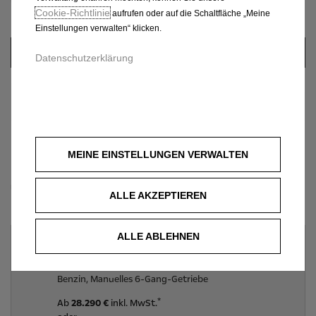
Cookie‑Richtlinie
aufrufen oder auf die Schaltfläche „Meine
Einstellungen verwalten“ klicken.
Datenschutzerklärung
MEINE EINSTELLUNGEN VERWALTEN
Opel Corsa 5 türer
Ultimate
|
Benzin, Manuelles 6-Gang-Getriebe
ALLE AKZEPTIEREN
Motorisierung
ALLE ABLEHNEN
1.2 Direct Injection Turbo, 74 kW (100 PS),
Start/Stop, Euro 6d
Benzin, Manuelles 6-Gang-Getriebe
*
Ab
28.290 €
inkl. MwSt.