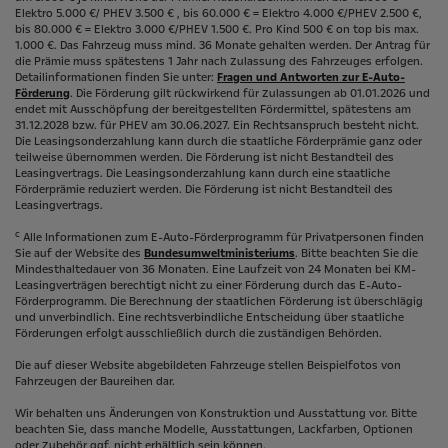
Elektro 5.000 €/ PHEV 3.500 € , bis 60.000 € = Elektro 4.000 €/PHEV 2.500 €,
bis 80.000 € = Elektro 3.000 €/PHEV 1.500 €. Pro Kind 500 € on top bis max.
1.000 €. Das Fahrzeug muss mind. 36 Monate gehalten werden. Der Antrag für
die Prämie muss spätestens 1 Jahr nach Zulassung des Fahrzeuges erfolgen.
Detailinformationen finden Sie unter:
Fragen und Antworten zur E-Auto-
Förderung
. Die Förderung gilt rückwirkend für Zulassungen ab 01.01.2026 und
endet mit Ausschöpfung der bereitgestellten Fördermittel, spätestens am
31.12.2028 bzw. für PHEV am 30.06.2027. Ein Rechtsanspruch besteht nicht​.
Die Leasingsonderzahlung kann durch die staatliche Förderprämie ganz oder
teilweise übernommen werden. Die Förderung ist nicht Bestandteil des
Leasingvertrags. Die Leasingsonderzahlung kann durch eine staatliche
Förderprämie reduziert werden. Die Förderung ist nicht Bestandteil des
Leasingvertrags.
c
Alle Informationen zum E-Auto-Förderprogramm für Privatpersonen finden
Sie auf der Website des
Bundesumweltministeriums
. Bitte beachten Sie die
Mindesthaltedauer von 36 Monaten. Eine Laufzeit von 24 Monaten bei KM-
Leasingverträgen berechtigt nicht zu einer Förderung durch das E-Auto-
Förderprogramm. Die Berechnung der staatlichen Förderung ist überschlägig
und unverbindlich. Eine rechtsverbindliche Entscheidung über staatliche
Förderungen erfolgt ausschließlich durch die zuständigen Behörden.
Die auf dieser Website abgebildeten Fahrzeuge stellen Beispielfotos von
Fahrzeugen der Baureihen dar.
Wir behalten uns Änderungen von Konstruktion und Ausstattung vor. Bitte
beachten Sie, dass manche Modelle, Ausstattungen, Lackfarben, Optionen
oder Zubehör ggf. nicht erhältlich sein können.