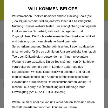
Entdecke unsere Elektroangebote und sichere dir zudem bis zu
WILLKOMMEN BEI OPEL
6.000 € staatliche Förderungsprämie für E-Autos und Plug-in-
d
Hybride.
Mehr erfahren >>
Wir verwenden Cookies und/oder andere Tracking-Tools (die
„Tools“), um sicherzustellen, dass wir Ihnen die bestmögliche
Nutzung unserer Website bieten. Sie ermöglichen grundlegende
Funktionen wie Sicherheit, Netzwerkmanagement und
Zugänglichkeit.Die Tools verbessern die Benutzerfreundlichkeit
und Leistung durch verschiedene Funktionen wie
Spracherkennung und Suchergebnisse und tragen so dazu bei,
ZURÜCK
unser Angebot für Sie zu optimieren. Unsere Website kann auch
OPEL CORSA 5 TÜRER ULTIMATE 1.2 DIRECT
Tools von Drittanbietern verwenden, um Ihnen relevantere
INJECTION TURBO, 74 KW (100 PS), START/STOP,
Werbung bereitzustellen. Einige Tools können von Drittanbietern
EURO 6D
verarbeitet werden, die sich in Ländern außerhalb des
*
28.290 €
Europäischen Wirtschaftsraums (EWR) befinden und für die
inkl. MwSt.
möglicherweise noch kein Angemessenheitsbeschluss der
zuständigen europäischen Datenschutzbehörden vorliegt. In
Nur förderfähige Modelle anzeigen
diesem Fall erfolgt die Übermittlung auf Grundlage Ihrer
Einwilligung (Art. 49 Abs. 1 lit. a DSGVO).
Wenn Sie mehr über die von uns verwendeten Tools und deren
Verwaltung erfahren möchten, können Sie unsere