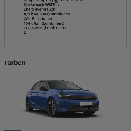
Doppelkupplungsgetriebe (eDCT)
**
Werte nach WLTP
:
Energieverbrauch
4,6 l/100 km (kombiniert)
CO₂-Emissionen
104 g/km (kombiniert)
CO₂-Klasse (kombiniert)
C
Farben