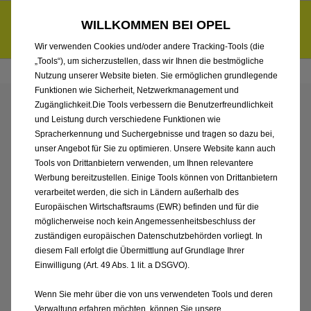
Händlerbereich von Autohaus Hermann Kröger GmbH
Entdecke unsere Elektroangebote und sichere dir zudem bis zu
WILLKOMMEN BEI OPEL
6.000 € staatliche Förderungsprämie für E-Autos und Plug-in-
d
Hybride.
Mehr erfahren >>
Wir verwenden Cookies und/oder andere Tracking-Tools (die
„Tools“), um sicherzustellen, dass wir Ihnen die bestmögliche
Nutzung unserer Website bieten. Sie ermöglichen grundlegende
Funktionen wie Sicherheit, Netzwerkmanagement und
Zugänglichkeit.Die Tools verbessern die Benutzerfreundlichkeit
ENTDECKEN SIE ALLE
und Leistung durch verschiedene Funktionen wie
Spracherkennung und Suchergebnisse und tragen so dazu bei,
ASTRA ELECTRIC VON
unser Angebot für Sie zu optimieren. Unsere Website kann auch
Tools von Drittanbietern verwenden, um Ihnen relevantere
Werbung bereitzustellen. Einige Tools können von Drittanbietern
AUTOHAUS HERMANN
verarbeitet werden, die sich in Ländern außerhalb des
Europäischen Wirtschaftsraums (EWR) befinden und für die
KRÖGER GMBH
möglicherweise noch kein Angemessenheitsbeschluss der
zuständigen europäischen Datenschutzbehörden vorliegt. In
diesem Fall erfolgt die Übermittlung auf Grundlage Ihrer
Einwilligung (Art. 49 Abs. 1 lit. a DSGVO).
Wenn Sie mehr über die von uns verwendeten Tools und deren
Verwaltung erfahren möchten, können Sie unsere