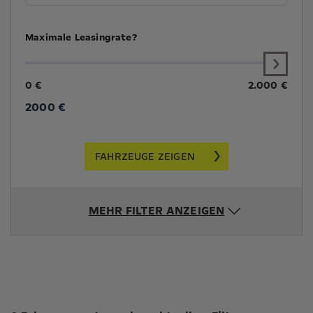
Maximale Leasingrate?
0 €
2.000 €
2000
€
FAHRZEUGE ZEIGEN
MEHR FILTER ANZEIGEN
Suchergebnisse