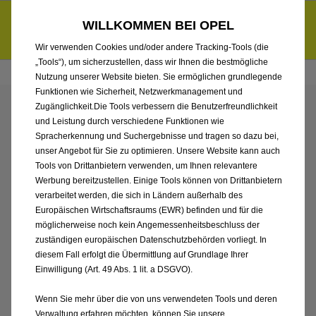
Händlerbereich von Autohaus Hermann Kröger GmbH
Entdecke unsere Elektroangebote und sichere dir zudem bis zu
WILLKOMMEN BEI OPEL
6.000 € staatliche Förderungsprämie für E-Autos und Plug-in-
d
Hybride.
Mehr erfahren >>
Wir verwenden Cookies und/oder andere Tracking-Tools (die
„Tools“), um sicherzustellen, dass wir Ihnen die bestmögliche
Nutzung unserer Website bieten. Sie ermöglichen grundlegende
Funktionen wie Sicherheit, Netzwerkmanagement und
Zugänglichkeit.Die Tools verbessern die Benutzerfreundlichkeit
ENTDECKEN SIE ALLE
und Leistung durch verschiedene Funktionen wie
Spracherkennung und Suchergebnisse und tragen so dazu bei,
CORSA MIT BENZIN /
unser Angebot für Sie zu optimieren. Unsere Website kann auch
Tools von Drittanbietern verwenden, um Ihnen relevantere
Werbung bereitzustellen. Einige Tools können von Drittanbietern
MILD-HYBRID ANTRIEB
verarbeitet werden, die sich in Ländern außerhalb des
Europäischen Wirtschaftsraums (EWR) befinden und für die
VON AUTOHAUS
möglicherweise noch kein Angemessenheitsbeschluss der
zuständigen europäischen Datenschutzbehörden vorliegt. In
HERMANN KRÖGER
diesem Fall erfolgt die Übermittlung auf Grundlage Ihrer
Einwilligung (Art. 49 Abs. 1 lit. a DSGVO).
GMBH
Wenn Sie mehr über die von uns verwendeten Tools und deren
Verwaltung erfahren möchten, können Sie unsere