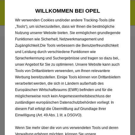
Händlerbereich von Autohaus Hermann Kröger GmbH
Entdecke unsere Elektroangebote und sichere dir zudem bis zu
WILLKOMMEN BEI OPEL
6.000 € staatliche Förderungsprämie für E-Autos und Plug-in-
d
Hybride.
Mehr erfahren >>
Wir verwenden Cookies und/oder andere Tracking-Tools (die
„Tools“), um sicherzustellen, dass wir Ihnen die bestmögliche
Nutzung unserer Website bieten. Sie ermöglichen grundlegende
Funktionen wie Sicherheit, Netzwerkmanagement und
Zugänglichkeit.Die Tools verbessern die Benutzerfreundlichkeit
ENTDECKEN SIE ALLE
und Leistung durch verschiedene Funktionen wie
Spracherkennung und Suchergebnisse und tragen so dazu bei,
FRONTERA MIT
unser Angebot für Sie zu optimieren. Unsere Website kann auch
Tools von Drittanbietern verwenden, um Ihnen relevantere
Werbung bereitzustellen. Einige Tools können von Drittanbietern
ELEKTRO ANTRIEB VON
verarbeitet werden, die sich in Ländern außerhalb des
Europäischen Wirtschaftsraums (EWR) befinden und für die
AUTOHAUS HERMANN
möglicherweise noch kein Angemessenheitsbeschluss der
zuständigen europäischen Datenschutzbehörden vorliegt. In
KRÖGER GMBH
diesem Fall erfolgt die Übermittlung auf Grundlage Ihrer
Einwilligung (Art. 49 Abs. 1 lit. a DSGVO).
Wenn Sie mehr über die von uns verwendeten Tools und deren
Verwaltung erfahren möchten, können Sie unsere