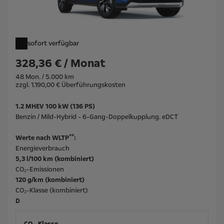
sofort verfügbar
328,36 € / Monat
48 Mon. / 5.000 km
zzgl. 1.190,00 € Überführungskosten
1.2 MHEV 100 kW (136 PS)
Benzin / Mild-Hybrid - 6-Gang-Doppelkupplung. eDCT
**
Werte nach WLTP
:
Energieverbrauch
5,3 l/100 km (kombiniert)
CO₂-Emissionen
120 g/km (kombiniert)
CO₂-Klasse (kombiniert)
D