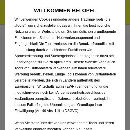
Händlerbereich von Autohaus Hermann Kröger GmbH
Entdecke unsere Elektroangebote und sichere dir zudem bis zu
WILLKOMMEN BEI OPEL
6.000 € staatliche Förderungsprämie für E-Autos und Plug-in-
d
Hybride.
Mehr erfahren >>
Wir verwenden Cookies und/oder andere Tracking-Tools (die
„Tools“), um sicherzustellen, dass wir Ihnen die bestmögliche
Nutzung unserer Website bieten. Sie ermöglichen grundlegende
Funktionen wie Sicherheit, Netzwerkmanagement und
Zugänglichkeit.Die Tools verbessern die Benutzerfreundlichkeit
ENTDECKEN SIE ALLE
und Leistung durch verschiedene Funktionen wie
Spracherkennung und Suchergebnisse und tragen so dazu bei,
FRONTERA VON
unser Angebot für Sie zu optimieren. Unsere Website kann auch
Tools von Drittanbietern verwenden, um Ihnen relevantere
Werbung bereitzustellen. Einige Tools können von Drittanbietern
AUTOHAUS HERMANN
verarbeitet werden, die sich in Ländern außerhalb des
Europäischen Wirtschaftsraums (EWR) befinden und für die
KRÖGER GMBH
möglicherweise noch kein Angemessenheitsbeschluss der
zuständigen europäischen Datenschutzbehörden vorliegt. In
diesem Fall erfolgt die Übermittlung auf Grundlage Ihrer
Einwilligung (Art. 49 Abs. 1 lit. a DSGVO).
Wenn Sie mehr über die von uns verwendeten Tools und deren
Verwaltung erfahren möchten, können Sie unsere