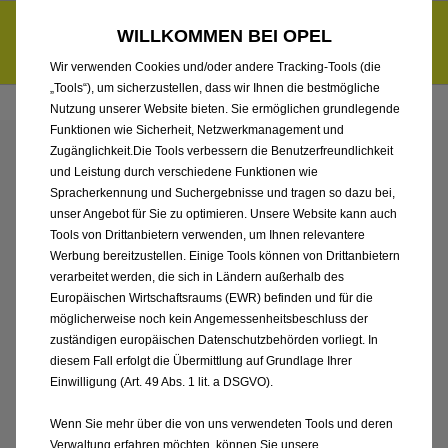
Händlerbereich von Autohaus Hermann Kröger GmbH
Entdecke unsere Elektroangebote und sichere dir zudem bis zu
WILLKOMMEN BEI OPEL
6.000 € staatliche Förderungsprämie für E-Autos und Plug-in-
d
Hybride.
Mehr erfahren >>
Wir verwenden Cookies und/oder andere Tracking-Tools (die
„Tools“), um sicherzustellen, dass wir Ihnen die bestmögliche
Nutzung unserer Website bieten. Sie ermöglichen grundlegende
Funktionen wie Sicherheit, Netzwerkmanagement und
Zugänglichkeit.Die Tools verbessern die Benutzerfreundlichkeit
ENTDECKEN SIE ALLE
und Leistung durch verschiedene Funktionen wie
Spracherkennung und Suchergebnisse und tragen so dazu bei,
ASTRA SPORTS TOURER
unser Angebot für Sie zu optimieren. Unsere Website kann auch
Tools von Drittanbietern verwenden, um Ihnen relevantere
Werbung bereitzustellen. Einige Tools können von Drittanbietern
NEUWAGEN VON
verarbeitet werden, die sich in Ländern außerhalb des
Europäischen Wirtschaftsraums (EWR) befinden und für die
AUTOHAUS HERMANN
möglicherweise noch kein Angemessenheitsbeschluss der
zuständigen europäischen Datenschutzbehörden vorliegt. In
KRÖGER GMBH
diesem Fall erfolgt die Übermittlung auf Grundlage Ihrer
Einwilligung (Art. 49 Abs. 1 lit. a DSGVO).
Wenn Sie mehr über die von uns verwendeten Tools und deren
Verwaltung erfahren möchten, können Sie unsere