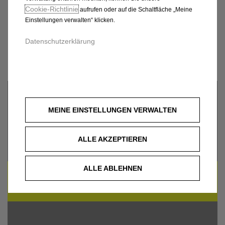
VON AUTOHAUS
Cookie‑Richtlinie
aufrufen oder auf die Schaltfläche „Meine
HERMANN KRÖGER
Einstellungen verwalten“ klicken.
Datenschutzerklärung
GMBH
MEINE EINSTELLUNGEN VERWALTEN
ALLE AKZEPTIEREN
ALLE ABLEHNEN
UM DIESE GOOGLE MAPS-KARTE ANZUZEIGEN,
AKZEPTIEREN SIE BITTE DIE FÜR
MARKETING/WERBUNG RELEVANTEN-COOKIES.